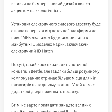
вставки на бампері і новий дизайн коліс з
акцентом на екологічність.
Установка електричного силового агрегату буде
означати перехід від поточної платформи до
нової MEB, яка також буде використана в
майбутніх ID моделях марки, включаючи
електричний ID Hatch.
По суті, такий крок не завадить поточної
концепції Beetle, але завдяки більш розумному
компонуванню отримає більше місця для ніг
пасажирів на задньому сидінні. У той же час
додаткові двері полегшать посадку.
Втім, не варто покладати занадто великих