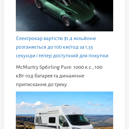
Електрокар вартістю $1,4 мільйони
розганяється до 100 км/год за 1,55
секунди і тепер доступний для покупки
McMurtry Spéirling Pure: 1000 к.с., 100
кВт·год батарея та динамічне
притискання до треку.