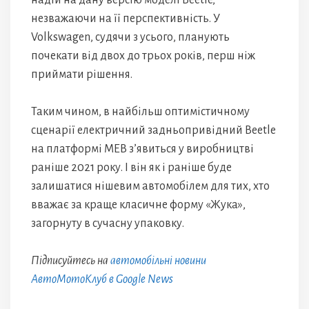
надій на дану версію моделі Beetle,
незважаючи на її перспективність. У
Volkswagen, судячи з усього, планують
почекати від двох до трьох років, перш ніж
приймати рішення.
Таким чином, в найбільш оптимістичному
сценарії електричний задньопривідний Beetle
на платформі MEB з’явиться у виробництві
раніше 2021 року. І він як і раніше буде
залишатися нішевим автомобілем для тих, хто
вважає за краще класичне форму «Жука»,
загорнуту в сучасну упаковку.
Підписуйтесь на
автомобільні новини
АвтоМотоКлуб в Google News