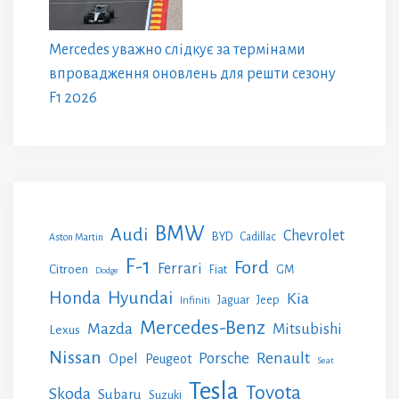
Mercedes уважно слідкує за термінами
впровадження оновлень для решти сезону
F1 2026
BMW
Audi
Chevrolet
BYD
Cadillac
Aston Martin
F-1
Ford
Ferrari
Citroen
GM
Fiat
Dodge
Honda
Hyundai
Kia
Jeep
Jaguar
Infiniti
Mercedes-Benz
Mazda
Mitsubishi
Lexus
Nissan
Renault
Porsche
Opel
Peugeot
Seat
Tesla
Toyota
Skoda
Subaru
Suzuki