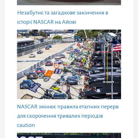
Незабутнє та загадкове закінчення в
історії NASCAR на Айові
NASCAR змінює правила етапних перерв
для скорочення тривалих періодів
caution