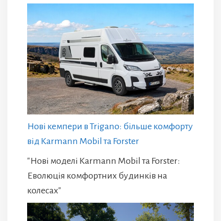
Нові кемпери в Trigano: більше комфорту
від Karmann Mobil та Forster
"Нові моделі Karmann Mobil та Forster:
Еволюція комфортних будинків на
колесах"