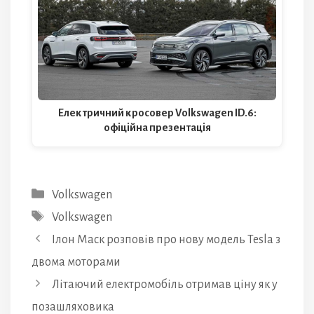
Електричний кросовер Volkswagen ID.6:
офіційна презентація
Категорії
Volkswagen
Позначки
Volkswagen
Ілон Маск розповів про нову модель Tesla з
двома моторами
Літаючий електромобіль отримав ціну як у
позашляховика