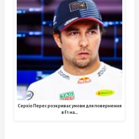
Серхіо Перес розкриває умови для повернення
в F1 на…