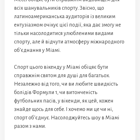
всіх шанувальників спорту. Звісно, що
латиноамериканська аудиторія із великим
ентузіазмом очікує цієї події, яка дає змогу не
тільки насолодитися улюбленими видами
спорту, але й відчути атмосферу міжнародного
об’єднання у Міамі.
Спорт цього вікенду у Міамі обіцяє бути
справжнім святом для душі для багатьох.
Незалежно від того, чи ви любите швидкість
болідів Формули 1, чи витонченість
футбольних пасів, у вікенди, як цей, кожен
знайде щось для себе. І хочемо ми це чи ні,
спорт об’єднує. Насолоджуйтесь шоу в Міамі
разом з нами.