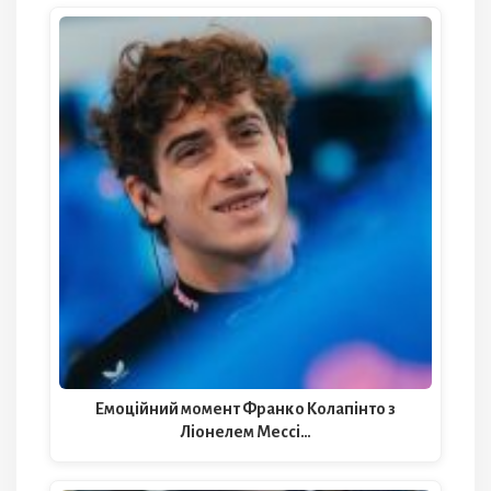
Емоційний момент Франко Колапінто з
Ліонелем Мессі…