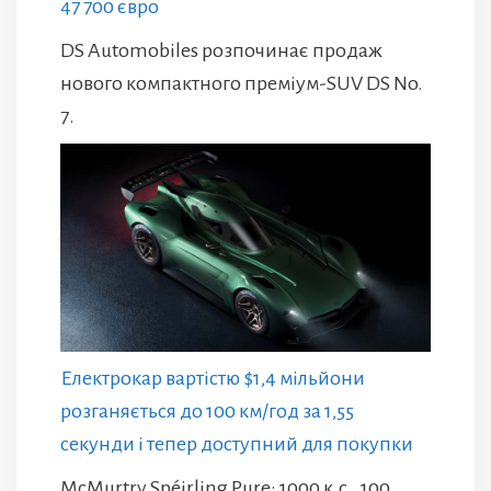
47 700 євро
DS Automobiles розпочинає продаж
нового компактного преміум-SUV DS No.
7.
Електрокар вартістю $1,4 мільйони
розганяється до 100 км/год за 1,55
секунди і тепер доступний для покупки
McMurtry Spéirling Pure: 1000 к.с., 100