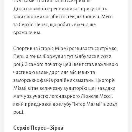
зв’язками з Латинською Америкою.
Додатковий інтерес викликає присутність
таких відомих особистостей, як Ліонель Мессі
та Серхіо Перес, що робить вікенд ще
вражаючим.
Спортивна історія Міамі розвивається стрімко.
Перша гонка Формули 1 тут відбулася в 2022
році. З самого початку цей івент став важливою
частиною календаря для місцевих та
заморських фанів ралійних змагань. Цьогоріч
Міамі вітає величезну аудиторію ще і завдяки
матчу за участю легендарного Ліонеля Мессі,
який приєднався до клубу “Інтер Маямі” в 2023
році.
Серхіо Перес – Зірка