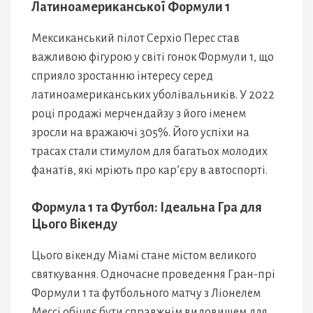
Латиноамериканської Формули 1
Мексиканський пілот Серхіо Перес став
важливою фігурою у світі гонок Формули 1, що
сприяло зростанню інтересу серед
латиноамериканських уболівальників. У 2022
році продажі мерчендайзу з його іменем
зросли на вражаючі 305%. Його успіхи на
трасах стали стимулом для багатьох молодих
фанатів, які мріють про кар’єру в автоспорті.
Формула 1 та Футбол: Ідеальна Гра для
Цього Вікенду
Цього вікенду Міамі стане містом великого
святкування. Одночасне проведення Гран-прі
Формули 1 та футбольного матчу з Ліонелем
Мессі обіцяє бути справжнім видовищем для