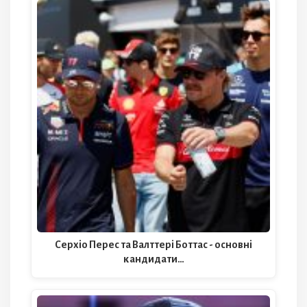
Серхіо Перес та Валттері Боттас - основні
кандидати…