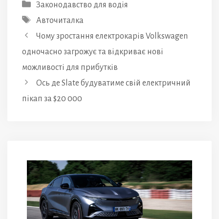
Категорії
Законодавство для водія
Позначки
Авточиталка
Чому зростання електрокарів Volkswagen
одночасно загрожує та відкриває нові
можливості для прибутків
Ось де Slate будуватиме свій електричний
пікап за $20 000