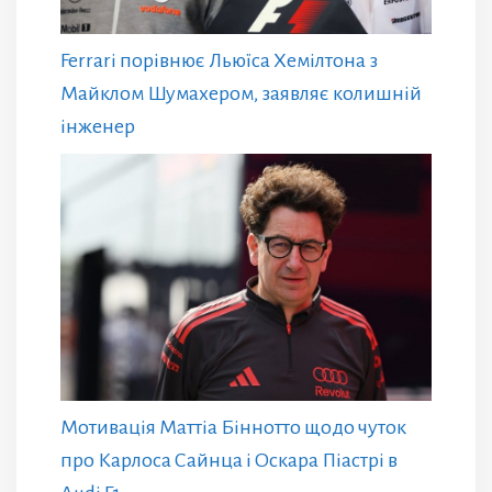
Ferrari порівнює Льюїса Хемілтона з
Майклом Шумахером, заявляє колишній
інженер
Мотивація Маттіа Біннотто щодо чуток
про Карлоса Сайнца і Оскара Піастрі в