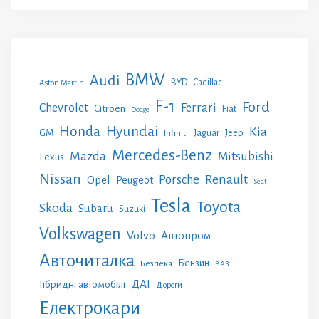
BMW
Audi
BYD
Cadillac
Aston Martin
F-1
Ford
Chevrolet
Ferrari
Citroen
Fiat
Dodge
Honda
Hyundai
Kia
GM
Jeep
Jaguar
Infiniti
Mercedes-Benz
Mazda
Mitsubishi
Lexus
Nissan
Renault
Porsche
Opel
Peugeot
Seat
Tesla
Toyota
Skoda
Subaru
Suzuki
Volkswagen
Volvo
Автопром
Авточиталка
Бензин
Безпека
ВАЗ
ДАІ
Гібридні автомобілі
Дороги
Електрокари