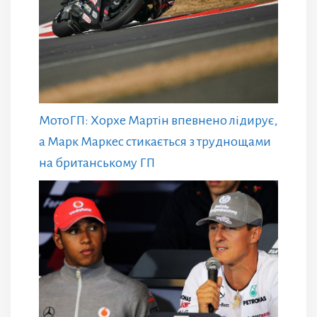
МотоГП: Хорхе Мартін впевнено лідирує,
а Марк Маркес стикається з труднощами
на британському ГП