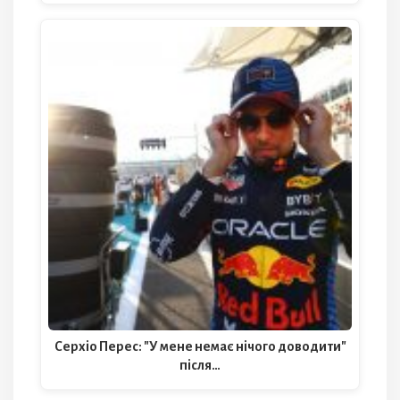
Серхіо Перес: "У мене немає нічого доводити"
після…