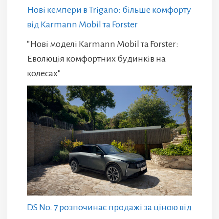
Нові кемпери в Trigano: більше комфорту
від Karmann Mobil та Forster
"Нові моделі Karmann Mobil та Forster:
Еволюція комфортних будинків на
колесах"
DS No. 7 розпочинає продажі за ціною від