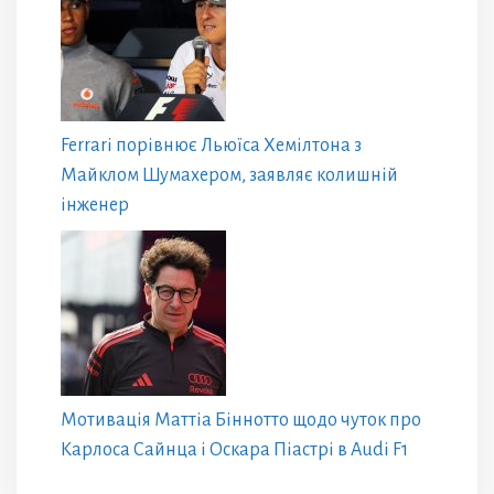
Ferrari порівнює Льюїса Хемілтона з
Майклом Шумахером, заявляє колишній
інженер
Мотивація Маттіа Біннотто щодо чуток про
Карлоса Сайнца і Оскара Піастрі в Audi F1