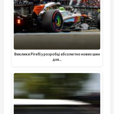
Виклики Pirelli у розробці абсолютно нових шин
для…