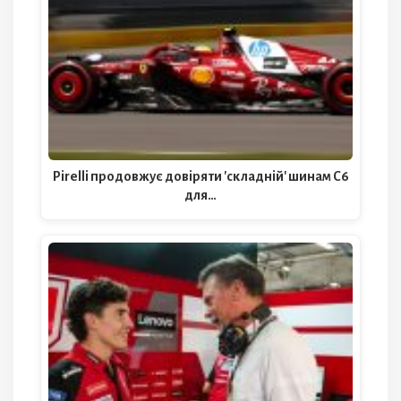
Pirelli продовжує довіряти 'складній' шинам C6
для…