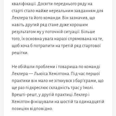
кваліфікації. Досягти переднього ряду на
старті стало майже нереальним завданням для
Леклера та його команди. Він зазначив, що
навіть другий ряд стане дуже хорошим
результатом му у поточній ситуації. Більше
того, їх основна увага наразі спрямована на те,
щоб хоча б потрапити на третій ряд стартової
решітки.
Не обійшли проблеми і товариша по команді
Леклера — Льюїса Хемілтона. Під час першої
практики він мало не зіткнувся з бар’єрами, що
ще раз підкреслює складність трас у Імолі.
Врешті-решт, у другій практиці Леклер і
Хемілтон фінішували на шостій та одинадцятій
позиціях відповідно.