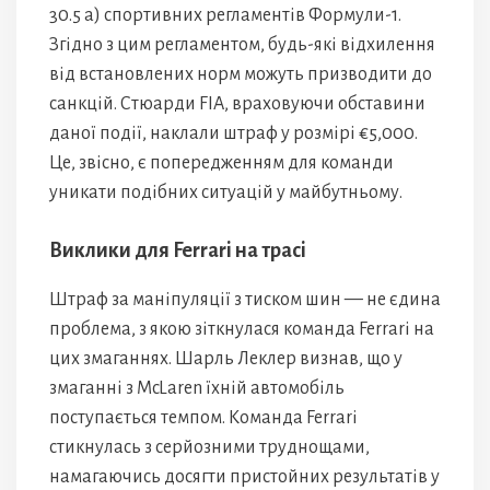
30.5 a) спортивних регламентів Формули-1.
Згідно з цим регламентом, будь-які відхилення
від встановлених норм можуть призводити до
санкцій. Стюарди FIA, враховуючи обставини
даної події, наклали штраф у розмірі €5,000.
Це, звісно, є попередженням для команди
уникати подібних ситуацій у майбутньому.
Виклики для Ferrari на трасі
Штраф за маніпуляції з тиском шин — не єдина
проблема, з якою зіткнулася команда Ferrari на
цих змаганнях. Шарль Леклер визнав, що у
змаганні з McLaren їхній автомобіль
поступається темпом. Команда Ferrari
стикнулась з серйозними труднощами,
намагаючись досягти пристойних результатів у