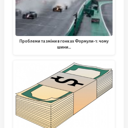
Проблеми та зміни в гонках Формули-1: чому
шини…