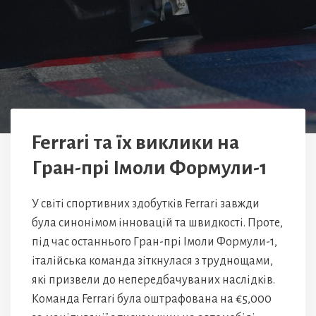
Ferrari та їх виклики на
Гран-прі Імоли Формули-1
У світі спортивних здобутків Ferrari завжди
була синонімом інновацій та швидкості. Проте,
під час останнього Гран-прі Імоли Формули-1,
італійська команда зіткнулася з труднощами,
які призвели до непередбачуваних наслідків.
Команда Ferrari була оштрафована на €5,000