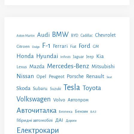
BMW
Audi
Chevrolet
BYD
Cadillac
Aston Martin
F-1
Ford
Ferrari
Citroen
GM
Fiat
Dodge
Honda
Hyundai
Kia
Jeep
Jaguar
Infiniti
Mercedes-Benz
Mazda
Mitsubishi
Lexus
Nissan
Renault
Porsche
Opel
Peugeot
Seat
Tesla
Toyota
Skoda
Subaru
Suzuki
Volkswagen
Volvo
Автопром
Авточиталка
Бензин
Безпека
ВАЗ
ДАІ
Гібридні автомобілі
Дороги
Електрокари