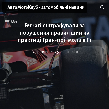
Перейти
АвтоМотоКлуб - автомобільні новини
до
вмісту
Меню
Ferrari оштрафували за
порушення правил шин на
практиці Гран-прі Імоли в F1
17 Травня, 2025
•
petrenko