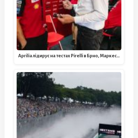
Aprilia лідирує на тестах Pirelli в Брно, Маркес…