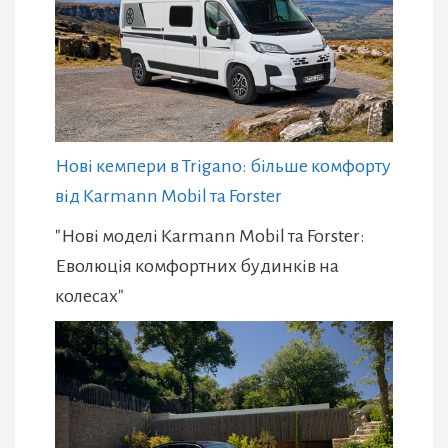
Нові кемпери в Trigano: більше комфорту
від Karmann Mobil та Forster
"Нові моделі Karmann Mobil та Forster:
Еволюція комфортних будинків на
колесах"