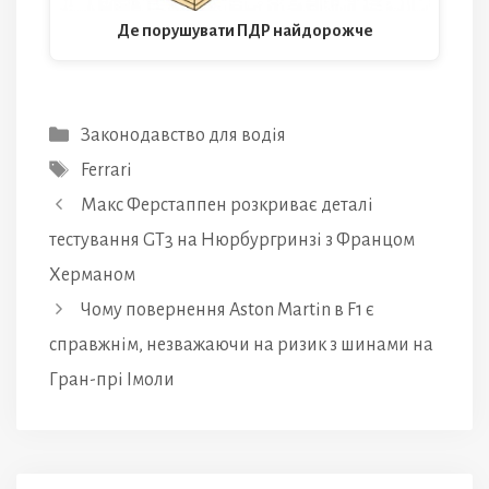
Де порушувати ПДР найдорожче
Категорії
Законодавство для водія
Позначки
Ferrari
Макс Ферстаппен розкриває деталі
тестування GT3 на Нюрбургринзі з Францом
Херманом
Чому повернення Aston Martin в F1 є
справжнім, незважаючи на ризик з шинами на
Гран-прі Імоли