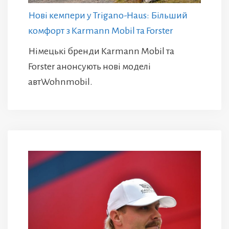
Нові кемпери у Trigano-Haus: Більший
комфорт з Karmann Mobil та Forster
Німецькі бренди Karmann Mobil та
Forster анонсують нові моделі
автWohnmobil.