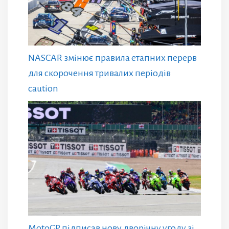
NASCAR змінює правила етапних перерв
для скорочення тривалих періодів
caution
MotoGP підписав нову дворічну угоду зі