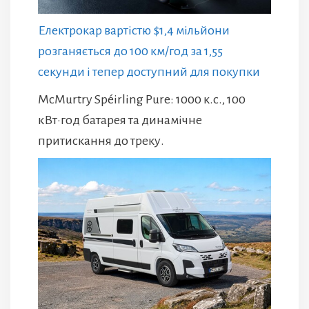
Електрокар вартістю $1,4 мільйони
розганяється до 100 км/год за 1,55
секунди і тепер доступний для покупки
McMurtry Spéirling Pure: 1000 к.с., 100
кВт·год батарея та динамічне
притискання до треку.