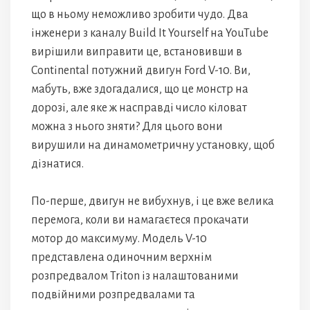
що в ньому неможливо зробити чудо. Два
інженери з каналу Build It Yourself на YouTube
вирішили виправити це, встановивши в
Continental потужний двигун Ford V-10. Ви,
мабуть, вже здогадалися, що це монстр на
дорозі, але яке ж насправді число кіловат
можна з нього зняти? Для цього вони
вирушили на динамометричну установку, щоб
дізнатися.
По-перше, двигун не вибухнув, і це вже велика
перемога, коли ви намагаєтеся прокачати
мотор до максимуму. Модель V-10
представлена одиночним верхнім
розпредвалом Triton із налаштованими
подвійними розпредвалами та