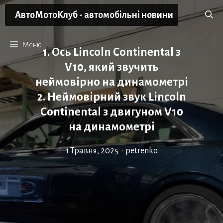
Перейти
АвтоМотоКлуб - автомобільні новини
до
вмісту
Меню
1. Ось Lincoln Continental з
V10, який звучить
неймовірно на динамометрі
2. Неймовірний звук Lincoln
Continental з двигуном V10
на динамометрі
1 Травня, 2025
•
petrenko