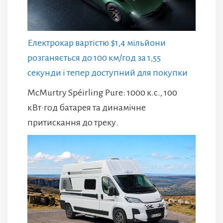
Електрокар вартістю $1,4 мільйони
розганяється до 100 км/год за 1,55
секунди і тепер доступний для покупки
McMurtry Spéirling Pure: 1000 к.с., 100
кВт·год батарея та динамічне
притискання до треку.