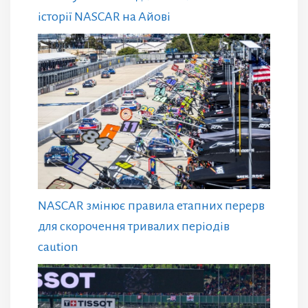
історії NASCAR на Айові
NASCAR змінює правила етапних перерв
для скорочення тривалих періодів
caution