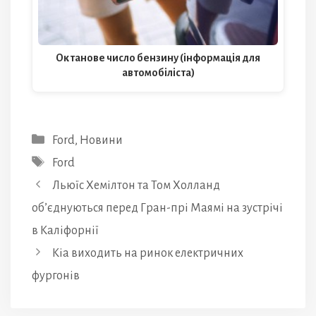
Октанове число бензину (інформація для
автомобіліста)
Категорії
Ford
,
Новини
Позначки
Ford
Льюїс Хемілтон та Том Холланд
об’єднуються перед Гран-прі Маямі на зустрічі
в Каліфорнії
Kia виходить на ринок електричних
фургонів