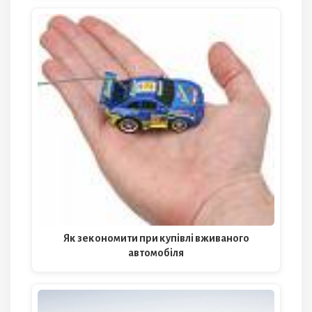
Як зекономити при купівлі вживаного
автомобіля