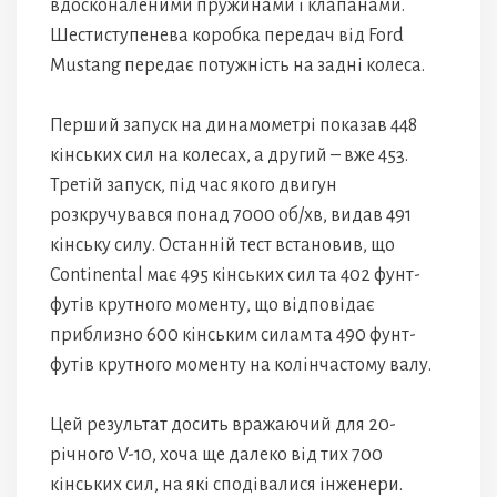
вдосконаленими пружинами і клапанами.
Шестиступенева коробка передач від Ford
Mustang передає потужність на задні колеса.
Перший запуск на динамометрі показав 448
кінських сил на колесах, а другий – вже 453.
Третій запуск, під час якого двигун
розкручувався понад 7000 об/хв, видав 491
кінську силу. Останній тест встановив, що
Continental має 495 кінських сил та 402 фунт-
футів крутного моменту, що відповідає
приблизно 600 кінським силам та 490 фунт-
футів крутного моменту на колінчастому валу.
Цей результат досить вражаючий для 20-
річного V-10, хоча ще далеко від тих 700
кінських сил, на які сподівалися інженери.