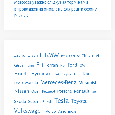
Mercedes уважно слідкує за термінами
впровадження оновлень для решти сезону
F1 2026
BMW
Audi
Chevrolet
BYD
Cadillac
Aston Martin
F-1
Ford
Ferrari
Citroen
GM
Fiat
Dodge
Honda
Hyundai
Kia
Jeep
Jaguar
Infiniti
Mercedes-Benz
Mazda
Mitsubishi
Lexus
Nissan
Renault
Porsche
Opel
Peugeot
Seat
Tesla
Toyota
Skoda
Subaru
Suzuki
Volkswagen
Volvo
Автопром