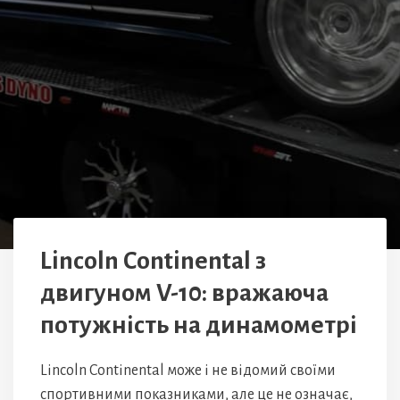
Lincoln Continental з
двигуном V-10: вражаюча
потужність на динамометрі
Lincoln Continental може і не відомий своїми
спортивними показниками, але це не означає,