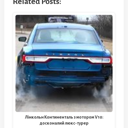
Related Posts:
Лінкольн Континенталь з мотором V10:
досконалий люкс-турер