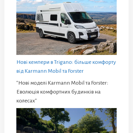
Нові кемпери в Trigano: більше комфорту
від Karmann Mobil та Forster
"Нові моделі Karmann Mobil та Forster:
Еволюція комфортних будинків на
колесах"