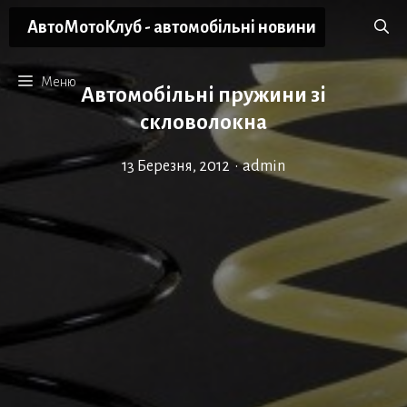
Перейти
АвтоМотоКлуб - автомобільні новини
до
вмісту
Меню
Автомобільні пружини зі
скловолокна
13 Березня, 2012
•
admin