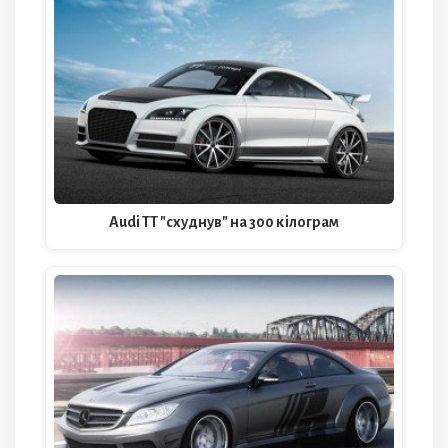
Audi TT "схуднув" на 300 кілограм