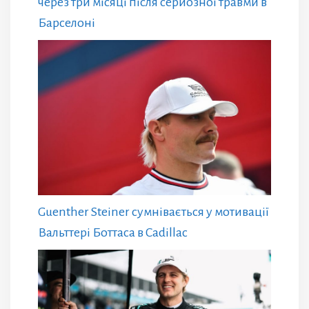
через три місяці після серйозної травми в
Барселоні
Guenther Steiner сумнівається у мотивації
Вальттері Боттаса в Cadillac