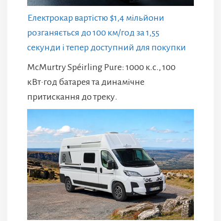
Електрокар вартістю $1,4 мільйони
розганяється до 100 км/год за 1,55
секунди і тепер доступний для покупки
McMurtry Spéirling Pure: 1000 к.с., 100
кВт·год батарея та динамічне
притискання до треку.