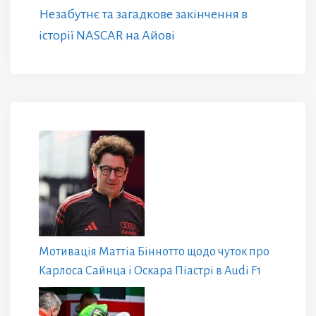
Незабутнє та загадкове закінчення в
історії NASCAR на Айові
Мотивація Маттіа Біннотто щодо чуток про
Карлоса Сайнца і Оскара Піастрі в Audi F1