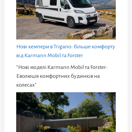
Нові кемпери в Trigano: більше комфорту
від Karmann Mobil та Forster
"Нові моделі Karmann Mobil та Forster:
Еволюція комфортних будинків на
колесах"