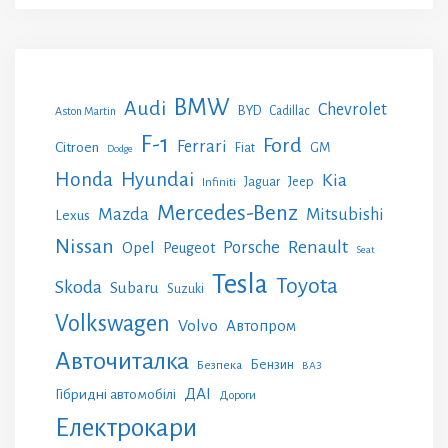
BMW
Audi
Chevrolet
BYD
Cadillac
Aston Martin
F-1
Ford
Ferrari
Citroen
GM
Fiat
Dodge
Honda
Hyundai
Kia
Jeep
Jaguar
Infiniti
Mercedes-Benz
Mazda
Mitsubishi
Lexus
Nissan
Renault
Porsche
Opel
Peugeot
Seat
Tesla
Toyota
Skoda
Subaru
Suzuki
Volkswagen
Volvo
Автопром
Авточиталка
Бензин
Безпека
ВАЗ
ДАІ
Гібридні автомобілі
Дороги
Електрокари