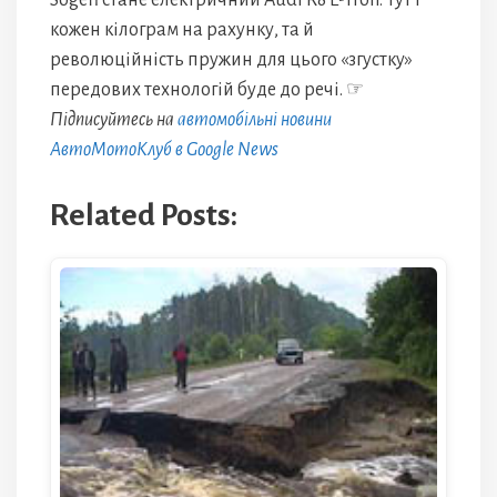
Sogefi стане електричний Audi R8 E-Tron. Тут і
кожен кілограм на рахунку, та й
революційність пружин для цього «згустку»
передових технологій буде до речі. ☞
Підписуйтесь на
автомобільні новини
АвтоМотоКлуб в Google News
Related Posts: