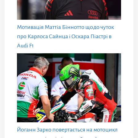
Мотивація Маттіа Біннотто щодо чуток
про Карлоса Сайнца і Оскара Піастрі в
Audi F1
Йоганн Зарко повертається на мотоцикл