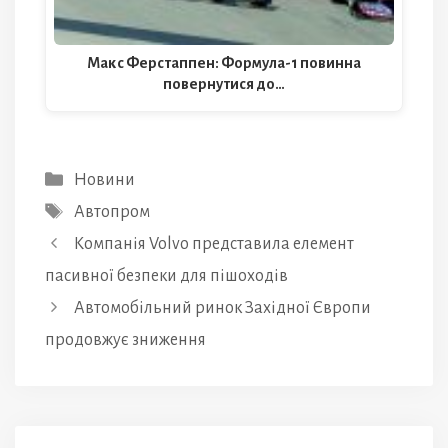
Макс Ферстаппен: Формула-1 повинна
повернутися до…
Категорії
Новини
Позначки
Автопром
Компанія Volvo представила елемент
пасивної безпеки для пішоходів
Автомобільний ринок Західної Європи
продовжує зниження