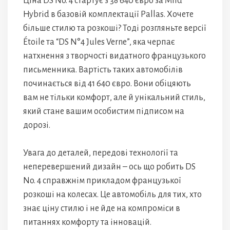
Ціна DS No. 4 стартує з 38 640 євро за Mild
Hybrid в базовій комплектації Pallas. Хочете
більше стилю та розкоші? Тоді розгляньте версії
Étoile та “DS N°4 Jules Verne”, яка черпає
натхнення з творчості видатного французького
письменника. Вартість таких автомобілів
починається від 41 640 євро. Вони обіцяють
вам не тільки комфорт, але й унікальний стиль,
який стане вашим особистим підписом на
дорозі.
Увага до деталей, передові технології та
неперевершений дизайн – ось що робить DS
No. 4 справжнім прикладом французької
розкоші на колесах. Це автомобіль для тих, хто
знає ціну стилю і не йде на компроміси в
питаннях комфорту та інновацій.