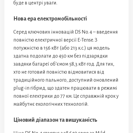
буде в центрі уваги.
Нова ера електромобільності
Серед ключових інновацій DS No. 4 – введення
повністю електричної версії E-Tense. З
потужністю в 156 кВт (або 213 к.с.) ця модель
здатна подолати до 450 км без підзарядки
завдяки батареї об’ємом 58,3 кВт·год. Для тих,
хто не готовий повністю відмовитися від
традиційного пального, доступний оновлений
plug-in гібрид, що здатен працювати в режимі
повної електрики до 77 км. Це справжній крок у
майбутнє екологічних технологій.
Ціновий діапазон та вишуканість