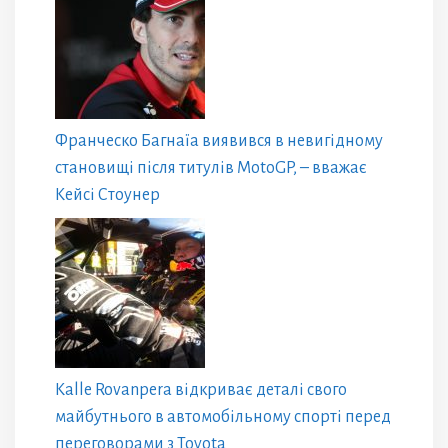
Франческо Багнаїа виявився в невигідному
становищі після титулів MotoGP, – вважає
Кейсі Стоунер
Kalle Rovanpera відкриває деталі свого
майбутнього в автомобільному спорті перед
переговорами з Toyota