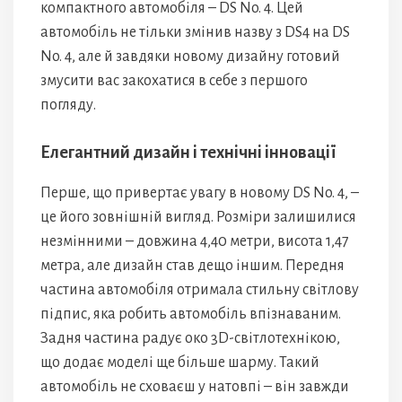
компактного автомобіля – DS No. 4. Цей
автомобіль не тільки змінив назву з DS4 на DS
No. 4, але й завдяки новому дизайну готовий
змусити вас закохатися в себе з першого
погляду.
Елегантний дизайн і технічні інновації
Перше, що привертає увагу в новому DS No. 4, –
це його зовнішній вигляд. Розміри залишилися
незмінними – довжина 4,40 метри, висота 1,47
метра, але дизайн став дещо іншим. Передня
частина автомобіля отримала стильну світлову
підпис, яка робить автомобіль впізнаваним.
Задня частина радує око 3D-світлотехнікою,
що додає моделі ще більше шарму. Такий
автомобіль не сховаєш у натовпі – він завжди