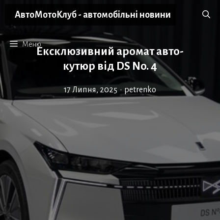
Перейти
АвтоМотоКлуб - автомобільні новини
до
вмісту
Меню
Ексклюзивний аромат авто-
кутюр від DS No. 4
17 Липня, 2025
•
petrenko