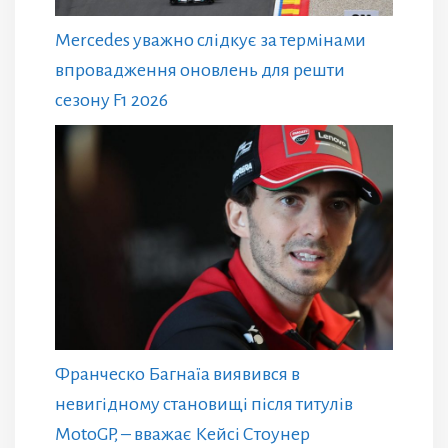
Mercedes уважно слідкує за термінами
впровадження оновлень для решти
сезону F1 2026
Франческо Багнаїа виявився в
невигідному становищі після титулів
MotoGP, – вважає Кейсі Стоунер