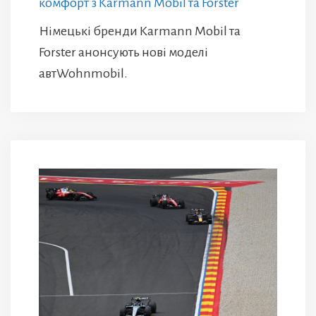
комфорт з Karmann Mobil та Forster
Німецькі бренди Karmann Mobil та
Forster анонсують нові моделі
автWohnmobil.