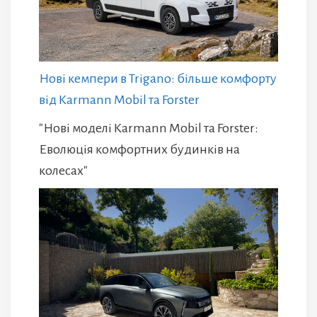
Нові кемпери в Trigano: більше комфорту
від Karmann Mobil та Forster
"Нові моделі Karmann Mobil та Forster:
Еволюція комфортних будинків на
колесах"