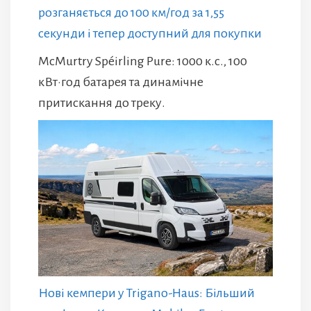
розганяється до 100 км/год за 1,55
секунди і тепер доступний для покупки
McMurtry Spéirling Pure: 1000 к.с., 100
кВт·год батарея та динамічне
притискання до треку.
Нові кемпери у Trigano-Haus: Більший