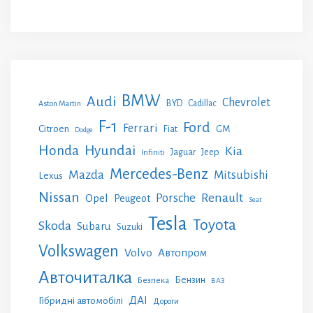
BMW
Audi
Chevrolet
BYD
Cadillac
Aston Martin
F-1
Ford
Ferrari
Citroen
GM
Fiat
Dodge
Honda
Hyundai
Kia
Jeep
Jaguar
Infiniti
Mercedes-Benz
Mazda
Mitsubishi
Lexus
Nissan
Renault
Porsche
Opel
Peugeot
Seat
Tesla
Toyota
Skoda
Subaru
Suzuki
Volkswagen
Volvo
Автопром
Авточиталка
Бензин
Безпека
ВАЗ
ДАІ
Гібридні автомобілі
Дороги