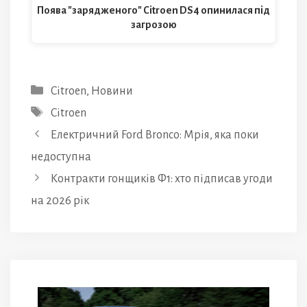
Поява "зарядженого" Citroen DS4 опинилася під
загрозою
Категорії
Citroen
,
Новини
Позначки
Citroen
Електричний Ford Bronco: Мрія, яка поки
недоступна
Контракти гонщиків Ф1: хто підписав угоди
на 2026 рік