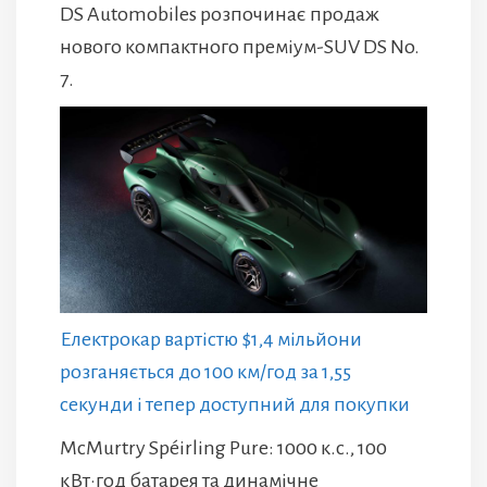
DS Automobiles розпочинає продаж
нового компактного преміум-SUV DS No.
7.
Електрокар вартістю $1,4 мільйони
розганяється до 100 км/год за 1,55
секунди і тепер доступний для покупки
McMurtry Spéirling Pure: 1000 к.с., 100
кВт·год батарея та динамічне