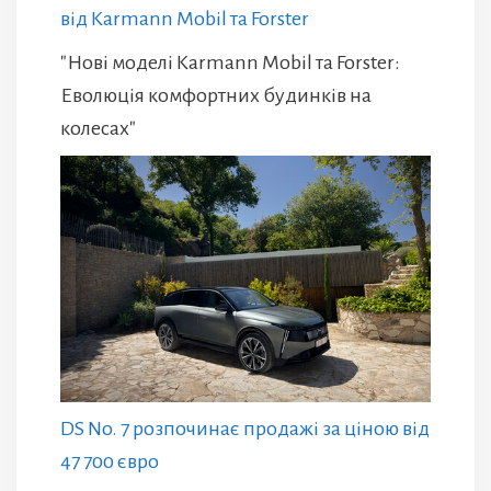
від Karmann Mobil та Forster
"Нові моделі Karmann Mobil та Forster:
Еволюція комфортних будинків на
колесах"
DS No. 7 розпочинає продажі за ціною від
47 700 євро