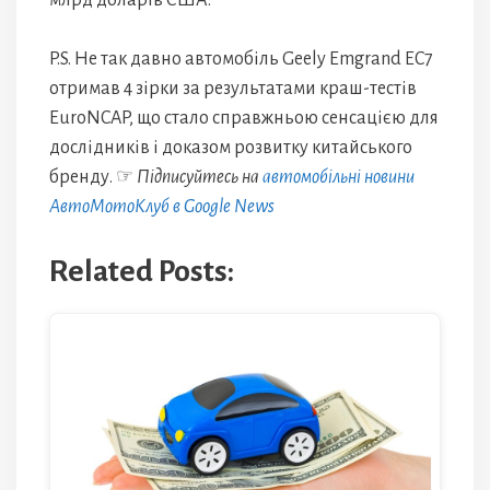
млрд доларів США.
P.S. Не так давно автомобіль Geely Emgrand EC7
отримав 4 зірки за результатами краш-тестів
EuroNCAP, що стало справжньою сенсацією для
дослідників і доказом розвитку китайського
бренду. ☞
Підписуйтесь на
автомобільні новини
АвтоМотоКлуб в Google News
Related Posts: