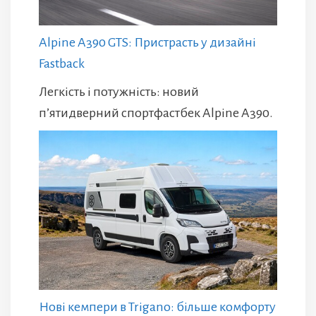
Alpine A390 GTS: Пристрасть у дизайні
Fastback
Легкість і потужність: новий
п’ятидверний спортфастбек Alpine A390.
Нові кемпери в Trigano: більше комфорту