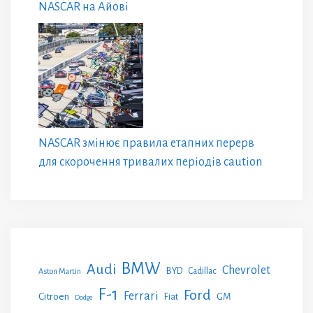
NASCAR на Айові
NASCAR змінює правила етапних перерв
для скорочення тривалих періодів caution
BMW
Audi
Chevrolet
BYD
Cadillac
Aston Martin
F-1
Ford
Ferrari
Citroen
GM
Fiat
Dodge