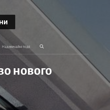
ини
Надзвичайні події
во нового