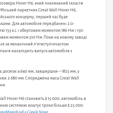
росовера Hover H6, який покликаний скласти
.Міський паркетник Great Wall Hover H6,
йського концерну, перший час буде
ками. Для автомобіля передбачені 2.0-
 133 к.с. і обертовим моментом 186 Нм і 150-
товим моментом 310 Нм. Поки на новому заводі
ся за механічний п’ятиступінчастою
панія налагодить випуск автомобіля з
осягає 4 640 мм, завширшки – 1825 мм, у
івнює 2 680 мм. Споряджена маса Great Wall
ни.
ll Hover H6 становить $ 15 000, автомобіль в
ною системою коштує трохи більше $ 23 000.
АвтоМотоКлуб в Google News