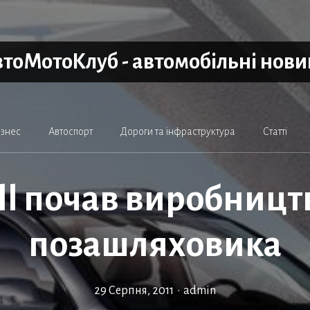
тоМотоКлуб - автомобільні нов
ізнес
Автоспорт
Дороги та інфраструктура
Статті
ll почав виробницт
позашляховика
29 Серпня, 2011
•
admin