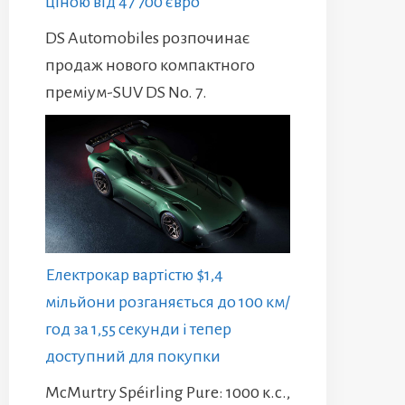
ціною від 47 700 євро
DS Automobiles розпочинає
продаж нового компактного
преміум-SUV DS No. 7.
Електрокар вартістю $1,4
мільйони розганяється до 100 км/
год за 1,55 секунди і тепер
доступний для покупки
McMurtry Spéirling Pure: 1000 к.с.,