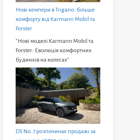
Нові кемпери в Trigano: більше
комфорту від Karmann Mobil та
Forster
"Нові моделі Karmann Mobil та
Forster: Еволюція комфортних
будинків на колесах"
DS No. 7 розпочинає продажі за