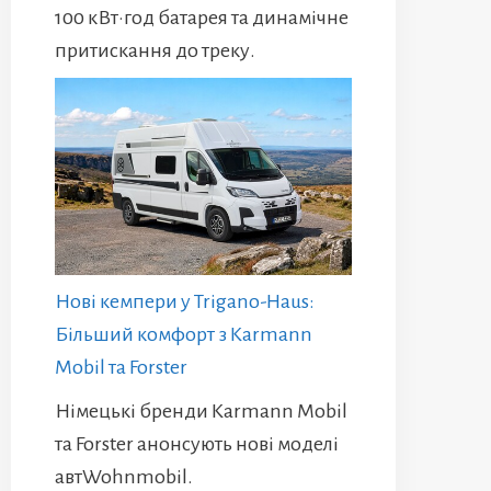
100 кВт·год батарея та динамічне
притискання до треку.
Нові кемпери у Trigano-Haus:
Більший комфорт з Karmann
Mobil та Forster
Німецькі бренди Karmann Mobil
та Forster анонсують нові моделі
автWohnmobil.