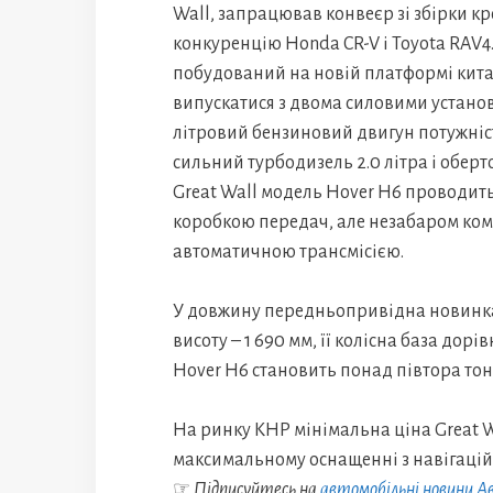
Wall, запрацював конвеєр зі збірки к
конкуренцію Honda CR-V і Toyota RAV4
побудований на новій платформі кита
випускатися з двома силовими установ
літровий бензиновий двигун потужністю
сильний турбодизель 2.0 літра і обер
Great Wall модель Hover H6 проводить
коробкою передач, але незабаром ком
автоматичною трансмісією.
У довжину передньопривідна новинка д
висоту – 1 690 мм, її колісна база дор
Hover H6 становить понад півтора тон
На ринку КНР мінімальна ціна Great Wa
максимальному оснащенні з навігацій
☞
Підписуйтесь на
автомобільні новини 