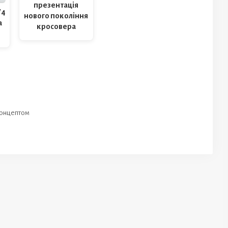
презентація
V4
нового покоління
а
кросовера
концептом