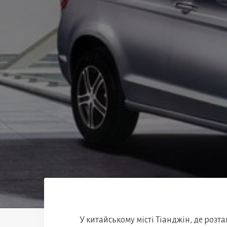
У китайському місті Тіанджін, де роз