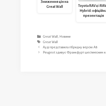
Зниження цін на
Toyota RAV4 і RA
Great Wall
Hybrid: офіційн
презентація
Категорії
Great Wall
,
Новини
Позначки
Great Wall
Ауді представила гібридну версію A8
Peugeot здивує Франкфурт шестимісним 