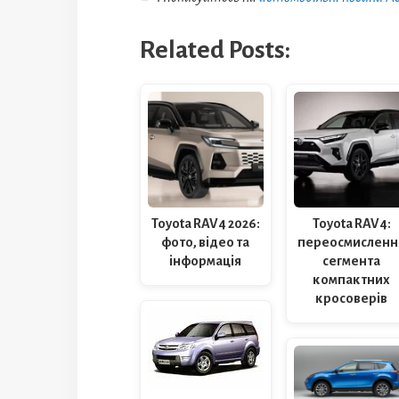
Related Posts:
Toyota RAV4 2026:
Toyota RAV4:
фото, відео та
переосмисленн
інформація
сегмента
компактних
кросоверів