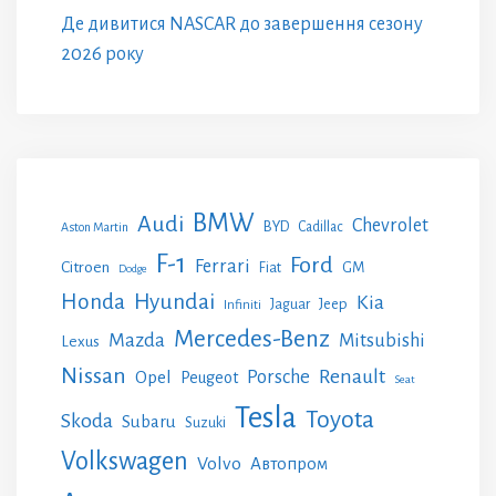
Де дивитися NASCAR до завершення сезону
2026 року
BMW
Audi
Chevrolet
BYD
Cadillac
Aston Martin
F-1
Ford
Ferrari
Citroen
GM
Fiat
Dodge
Honda
Hyundai
Kia
Jeep
Jaguar
Infiniti
Mercedes-Benz
Mazda
Mitsubishi
Lexus
Nissan
Renault
Porsche
Opel
Peugeot
Seat
Tesla
Toyota
Skoda
Subaru
Suzuki
Volkswagen
Volvo
Автопром