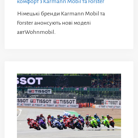
комфорт з Karmann Mobil та Forster
Німецькі бренди Karmann Mobil та
Forster анонсують нові моделі
автWohnmobil.