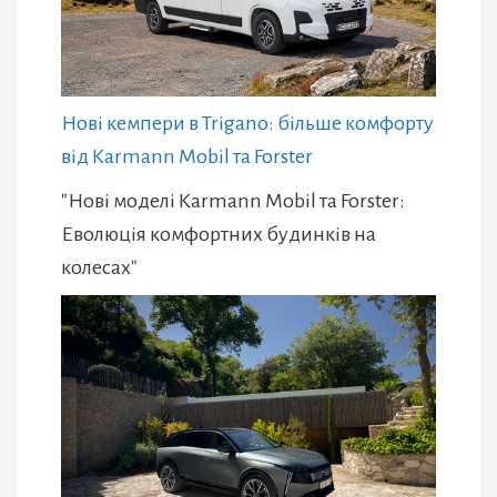
Нові кемпери в Trigano: більше комфорту
від Karmann Mobil та Forster
"Нові моделі Karmann Mobil та Forster:
Еволюція комфортних будинків на
колесах"