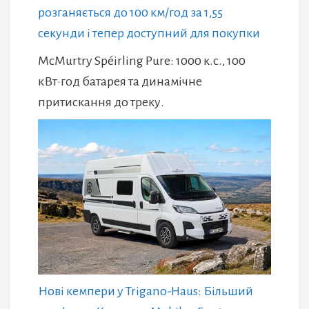
розганяється до 100 км/год за 1,55
секунди і тепер доступний для покупки
McMurtry Spéirling Pure: 1000 к.с., 100
кВт·год батарея та динамічне
притискання до треку.
Нові кемпери у Trigano-Haus: Більший