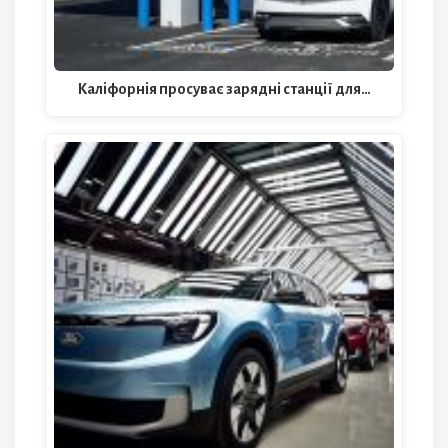
Каліфорнія просуває зарядні станції для…