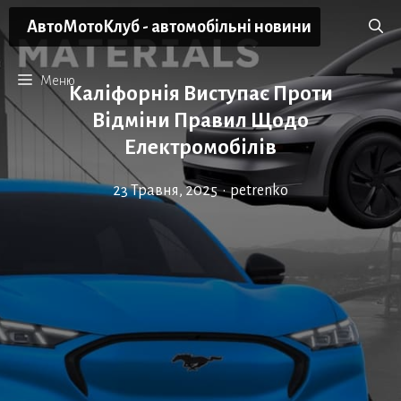
Перейти
АвтоМотоКлуб - автомобільні новини
до
вмісту
Меню
Каліфорнія Виступає Проти
Відміни Правил Щодо
Електромобілів
23 Травня, 2025
•
petrenko