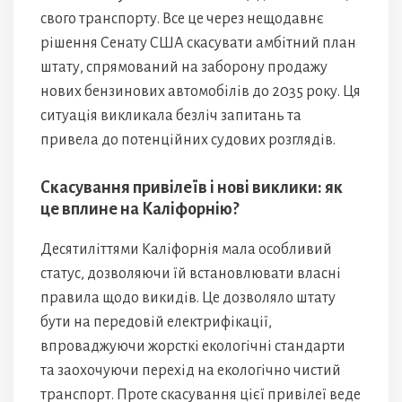
свого транспорту. Все це через нещодавнє
рішення Сенату США скасувати амбітний план
штату, спрямований на заборону продажу
нових бензинових автомобілів до 2035 року. Ця
ситуація викликала безліч запитань та
привела до потенційних судових розглядів.
Скасування привілеїв і нові виклики: як
це вплине на Каліфорнію?
Десятиліттями Каліфорнія мала особливий
статус, дозволяючи їй встановлювати власні
правила щодо викидів. Це дозволяло штату
бути на передовій електрифікації,
впроваджуючи жорсткі екологічні стандарти
та заохочуючи перехід на екологічно чистий
транспорт. Проте скасування цієї привілеї веде