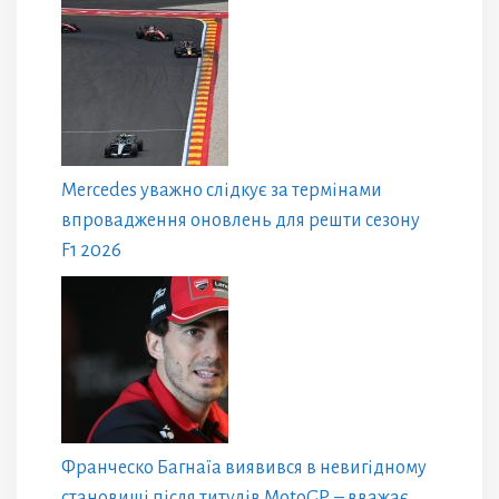
Mercedes уважно слідкує за термінами
впровадження оновлень для решти сезону
F1 2026
Франческо Багнаїа виявився в невигідному
становищі після титулів MotoGP, – вважає