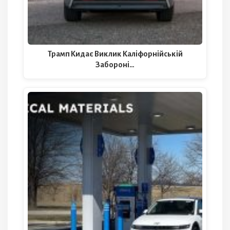
Трамп Кидає Виклик Каліфорнійській
Забороні…