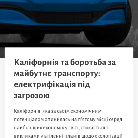
Каліфорнія та боротьба за
майбутнє транспорту:
електрифікація під
загрозою
Каліфорнія, яка за своїм економічним
потенціалом опинилась на п’ятому місці серед
найбільших економік у світі, стикається з
викликами у втіленні планів щодо екологізації