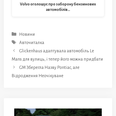
Volvo оголошує про заборону бензинових
автомобілів…
Категорії
Новини
Позначки
Авточиталка
Glickenhaus адаптувала автомобіль Le
Mans для вулиць, і тепер його можна придбати
GM Зберегла Назву Pontiac, але
Відродження Неочікуване