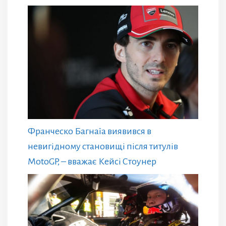
Франческо Багнаїа виявився в
невигідному становищі після титулів
MotoGP, – вважає Кейсі Стоунер