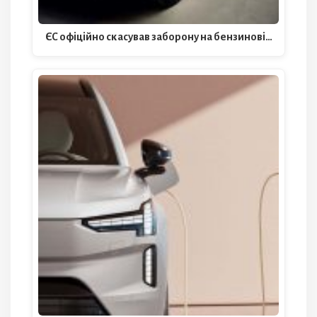
ЄС офіційно скасував заборону на бензинові…