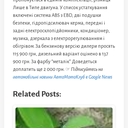
пропонується в єдиній комплектації, різниця
Лише в Типе двигуна. У список устаткування
включені система ABS з EBD, дві подушки
безпеки, гідропідсилювач керма, передні і
задні електросклопідйомники, кондиціонер,
музика, дзеркала з електрорегулюванням і
обігрівом. За бензинову версію дилери просять
115 900 грн, дизельний варіант оцінено в 137
900 грн. За фарбу “металік” Доведеться
доплатить ще 2 000 грн. ☞
Підписуйтесь на
автомобільні новини АвтоМотоКлуб в Google News
Related Posts: