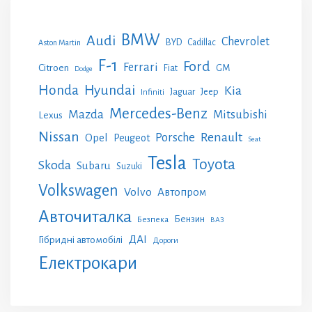
BMW
Audi
Chevrolet
BYD
Cadillac
Aston Martin
F-1
Ford
Ferrari
Citroen
GM
Fiat
Dodge
Honda
Hyundai
Kia
Jeep
Jaguar
Infiniti
Mercedes-Benz
Mazda
Mitsubishi
Lexus
Nissan
Renault
Porsche
Opel
Peugeot
Seat
Tesla
Toyota
Skoda
Subaru
Suzuki
Volkswagen
Volvo
Автопром
Авточиталка
Бензин
Безпека
ВАЗ
ДАІ
Гібридні автомобілі
Дороги
Електрокари