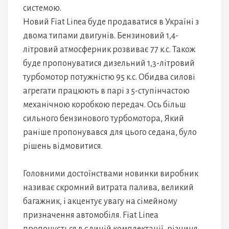
системою.
Новий Fiat Linea буде продаватися в Україні з
двома типами двигунів. Бензиновий 1,4-
літровий атмосферник розвиває 77 к.с. Також
буде пропонуватися дизельний 1,3-літровий
турбомотор потужністю 95 к.с. Обидва силові
агрегати працюють в парі з 5-ступінчастою
механічною коробкою передач. Ось більш
сильного бензинового турбомотора, Який
раніше пропонувався для цього седана, було
рішень відмовитися.
Головними достоїнствами новинки виробник
називає скромний витрата палива, великий
багажник, і акцентує увагу на сімейному
призначення автомобіля. Fiat Linea