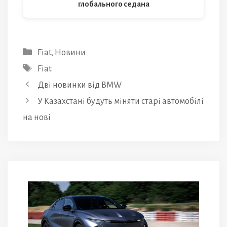
глобального седана
Категорії
Fiat
,
Новини
Позначки
Fiat
Дві новинки від BMW
У Казахстані будуть міняти старі автомобілі
на нові