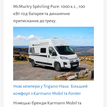
McMurtry Spéirling Pure: 1000 к.с., 100
кВт·год батарея та динамічне
притискання до треку.
Нові кемпери у Trigano-Haus: Більший
комфорт з Karmann Mobil та Forster
Німецькі бренди Karmann Mobil та