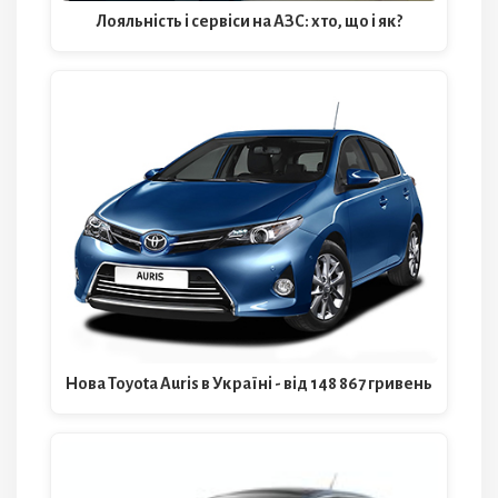
Лояльність і сервіси на АЗС: хто, що і як?
Нова Toyota Auris в Україні - від 148 867 гривень