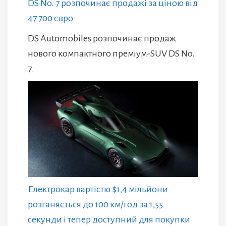
DS No. 7 розпочинає продажі за ціною від
47 700 євро
DS Automobiles розпочинає продаж
нового компактного преміум-SUV DS No.
7.
Електрокар вартістю $1,4 мільйони
розганяється до 100 км/год за 1,55
секунди і тепер доступний для покупки