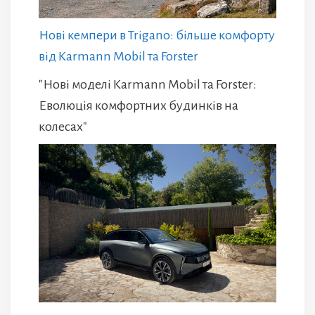
Нові кемпери в Trigano: більше комфорту
від Karmann Mobil та Forster
"Нові моделі Karmann Mobil та Forster:
Еволюція комфортних будинків на
колесах"