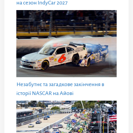
на сезон IndyCar 2027
Незабутнє та загадкове закінчення в
історії NASCAR на Айові