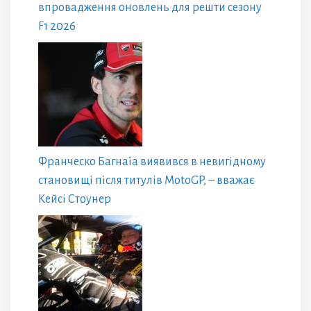
впровадження оновлень для решти сезону
F1 2026
Франческо Багнаїа виявився в невигідному
становищі після титулів MotoGP, – вважає
Кейсі Стоунер