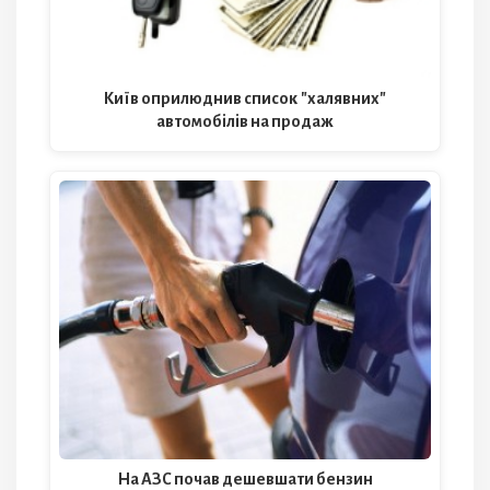
Київ оприлюднив список "халявних"
автомобілів на продаж
На АЗС почав дешевшати бензин