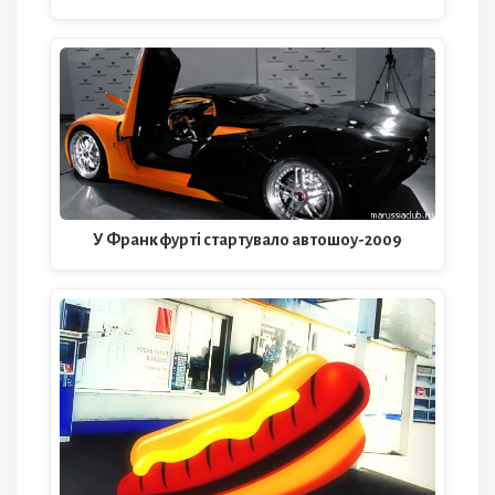
У Франкфурті стартувало автошоу-2009