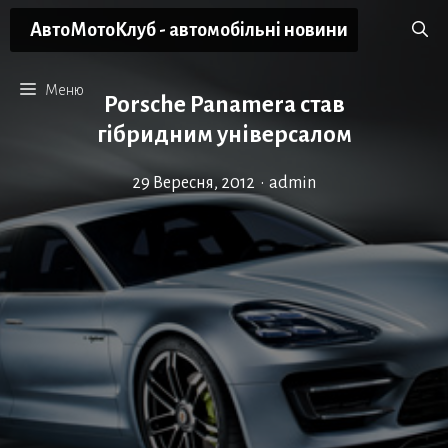
Перейти
АвтоМотоКлуб - автомобільні новини
до
вмісту
Меню
Porsche Panamera став
гібридним універсалом
29 Вересня, 2012
•
admin