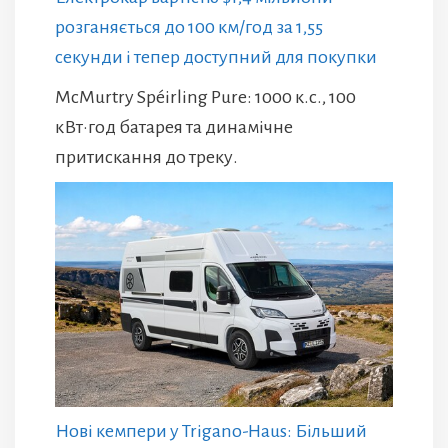
розганяється до 100 км/год за 1,55
секунди і тепер доступний для покупки
McMurtry Spéirling Pure: 1000 к.с., 100
кВт·год батарея та динамічне
притискання до треку.
Нові кемпери у Trigano-Haus: Більший