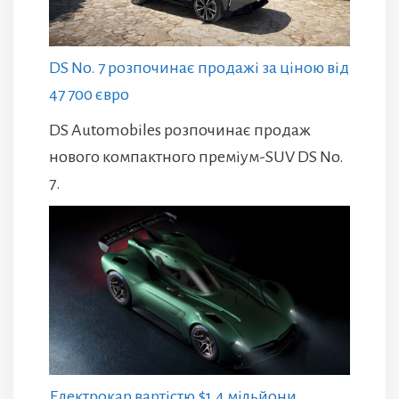
DS No. 7 розпочинає продажі за ціною від
47 700 євро
DS Automobiles розпочинає продаж
нового компактного преміум-SUV DS No.
7.
Електрокар вартістю $1,4 мільйони