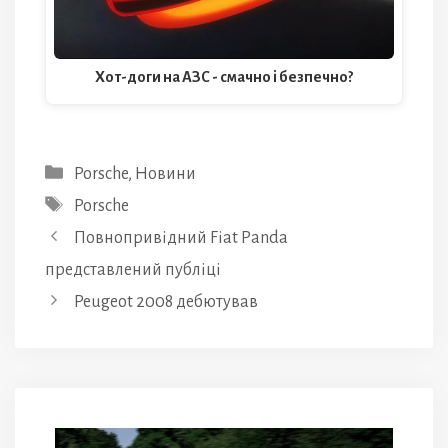
Хот-доги на АЗС - смачно і безпечно?
Категорії
Porsche
,
Новини
Позначки
Porsche
Повнопривідний Fiat Panda
представлений публіці
Peugeot 2008 дебютував