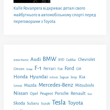
Kalle Rovanpera відкриває деталі свого
майбутнього в автомобільному спорті перед
переговорами з Toyota
BMW
Audi
Chevrolet
BYD
Cadillac
Aston Martin
F-1
Ford
Ferrari
Citroen
GM
Fiat
Dodge
Honda
Hyundai
Kia
Jeep
Jaguar
Infiniti
Mercedes-Benz
Mazda
Mitsubishi
Lexus
Nissan
Renault
Porsche
Opel
Peugeot
Seat
Tesla
Toyota
Skoda
Subaru
Suzuki