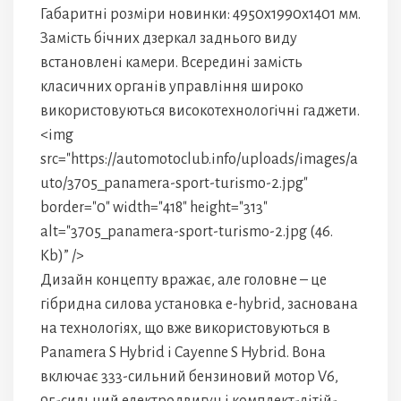
Габаритні розміри новинки: 4950х1990х1401 мм.
Замість бічних дзеркал заднього виду
встановлені камери. Всередині замість
класичних органів управління широко
використовуються високотехнологічні гаджети.
<img
src="https://automotoclub.info/uploads/images/a
uto/3705_panamera-sport-turismo-2.jpg"
border="0" width="418" height="313"
alt="3705_panamera-sport-turismo-2.jpg (46.
Kb)” />
Дизайн концепту вражає, але головне – це
гібридна силова установка e-hybrid, заснована
на технологіях, що вже використовуються в
Panamera S Hybrid і Cayenne S Hybrid. Вона
включає 333-сильний бензиновий мотор V6,