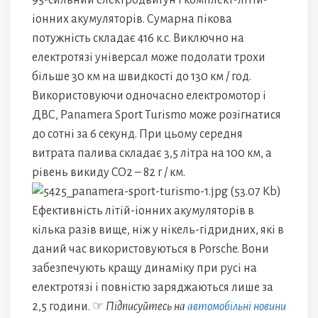
95-сильний електродвигун і комплект-літій-
іонних акумуляторів. Сумарна пікова
потужність складає 416 к.с. Виключно на
електротязі універсал може подолати трохи
більше 30 км на швидкості до 130 км / год.
Використовуючи одночасно електромотор і
ДВС, Panamera Sport Turismo може розігнатися
до сотні за 6 секунд. При цьому середня
витрата палива складає 3,5 літра на 100 км, а
рівень викиду CO2 – 82 г / км.
Ефективність літій-іонних акумуляторів в
кілька разів вище, ніж у нікель-гідридних, які в
даний час використовуються в Porsche. Вони
забезпечують кращу динаміку при русі на
електротязі і повністю заряджаються лише за
2,5 години. ☞
Підписуйтесь на
автомобільні новини