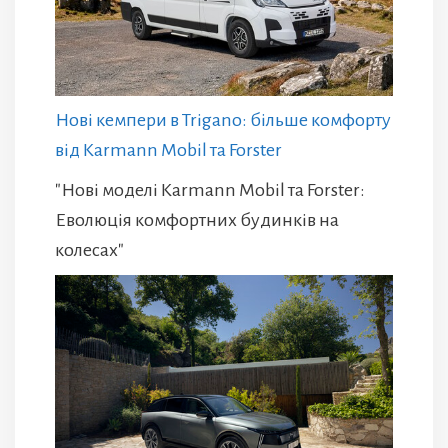
Нові кемпери в Trigano: більше комфорту
від Karmann Mobil та Forster
"Нові моделі Karmann Mobil та Forster:
Еволюція комфортних будинків на
колесах"