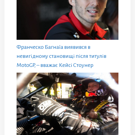
Франческо Багнаїа виявився в
невигідному становищі після титулів
MotoGP, – вважає Кейсі Стоунер