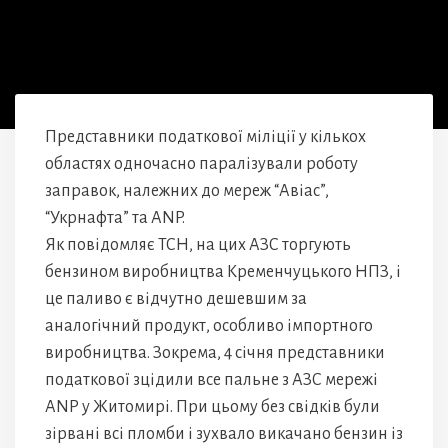
Представники податкової міліції у кількох
областях одночасно паралізували роботу
заправок, належних до мереж “Авіас”,
“Укрнафта” та АNP.
Як повідомляє ТСН, на цих АЗС торгують
бензином виробництва Кременчуцького НПЗ, і
це паливо є відчутно дешевшим за
аналогічний продукт, особливо імпортного
виробництва. Зокрема, 4 січня представники
податкової зцідили все пальне з АЗС мережі
АNP у Житомирі. При цьому без свідків були
зірвані всі пломби і зухвало викачано бензин із