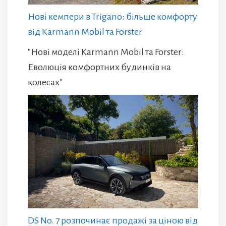
Нові кемпери в Trigano: більше комфорту
від Karmann Mobil та Forster
"Нові моделі Karmann Mobil та Forster:
Еволюція комфортних будинків на
колесах"
DS No. 7 розпочинає продажі за ціною від