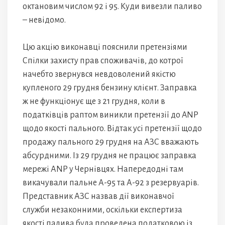
октановим числом 92 і 95. Куди вивезли паливо
– невідомо.
Цю акцію виконавці пояснили претензіями
Спілки захисту прав споживачів, до котрої
начебто звернувся невдоволений якістю
купленого 29 грудня бензину клієнт. Заправка
ж не функціонує ще з 21 грудня, коли в
податківців раптом виникли претензії до ANP
щодо якості пального. Відтак усі претензії щодо
продажу пального 29 грудня на АЗС вважають
абсурдними. Із 29 грудня не працює заправка
мережі АNP у Чернівцях. Напередодні там
викачували пальне А-95 та А-92 з резервуарів.
Представник АЗС назвав дії виконавчої
служби незаконними, оскільки експертиза
якості палива була проведена податковою із