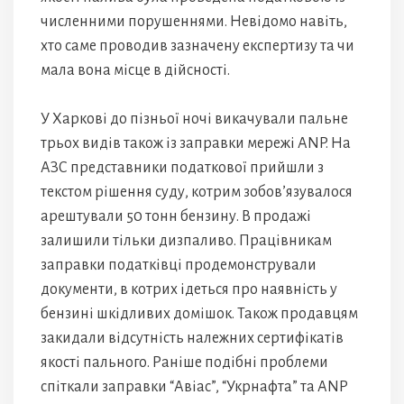
численними порушеннями. Невідомо навіть,
хто саме проводив зазначену експертизу та чи
мала вона місце в дійсності.
У Харкові до пізньої ночі викачували пальне
трьох видів також із заправки мережі АNP. На
АЗС представники податкової прийшли з
текстом рішення суду, котрим зобов’язувалося
арештували 50 тонн бензину. В продажі
залишили тільки дизпаливо. Працівникам
заправки податківці продемонстрували
документи, в котрих ідеться про наявність у
бензині шкідливих домішок. Також продавцям
закидали відсутність належних сертифікатів
якості пального. Раніше подібні проблеми
спіткали заправки “Авіас”, “Укрнафта” та АNP