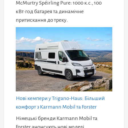
McMurtry Spéirling Pure: 1000 к.с., 100
кВт·год батарея та динамічне
притискання до треку.
Нові кемпери у Trigano-Haus: Більший
комфорт з Karmann Mobil та Forster
Німецькі бренди Karmann Mobil та
Forster анонсують нові моделі