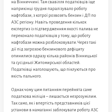
на Вінниччині. Там свавілля податківців іще
наприкінці грудня паралізувало роботу
нафтобази, з котрої розвозять бензин і ДП по
АЗС регіону. Навіть проведення кількох
експертиз із підтвердженням якості палива не
переконало податківців у тому, що роботу
нафтобази можна розблоковувати. Через такі
дії під загрозою бензинового дефіциту
опинилися одразу кілька районів Вінницької
та сусідньої Житомирської областей.
Податківці наголошують, що піклуються про
якість пального.
Однак чому цим питанням перейнята саме
податкова міліція – лишається незрозумілим.
Так само, як і впертість представників цієї
установи в намаганні заблокувати роботу АЗС