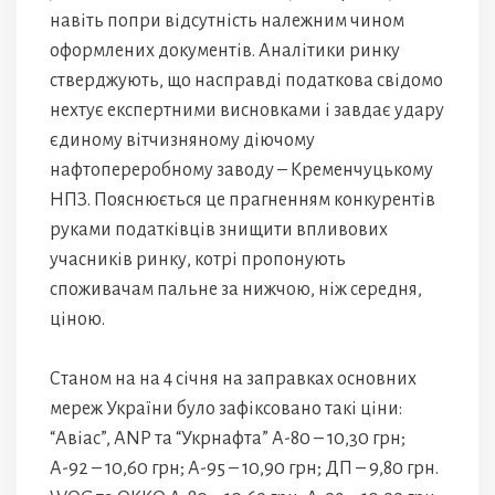
навіть попри відсутність належним чином
оформлених документів. Аналітики ринку
стверджують, що насправді податкова свідомо
нехтує експертними висновками і завдає удару
єдиному вітчизняному діючому
нафтопереробному заводу – Кременчуцькому
НПЗ. Пояснюється це прагненням конкурентів
руками податківців знищити впливових
учасників ринку, котрі пропонують
споживачам пальне за нижчою, ніж середня,
ціною.
Станом на на 4 січня на заправках основних
мереж України було зафіксовано такі ціни:
“Авіас”, АNP та “Укрнафта” А-80 – 10,30 грн;
А-92 – 10,60 грн; А-95 – 10,90 грн; ДП – 9,80 грн.