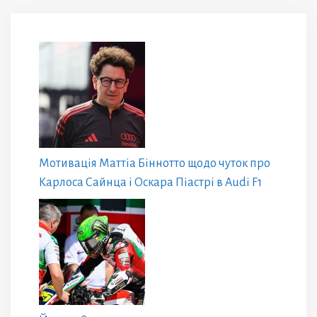
Мотивація Маттіа Біннотто щодо чуток про
Карлоса Сайнца і Оскара Піастрі в Audi F1