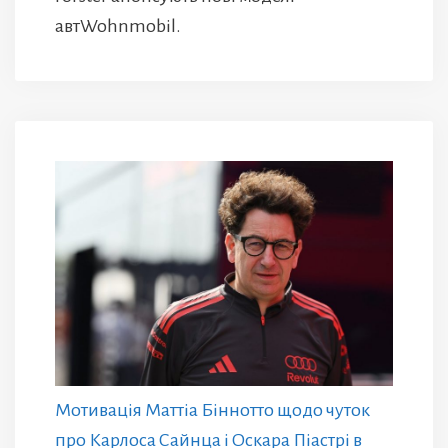
автWohnmobil.
Мотивація Маттіа Біннотто щодо чуток
про Карлоса Сайнца і Оскара Піастрі в