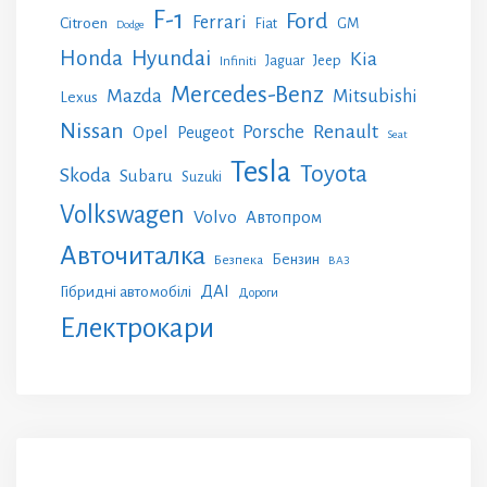
F-1
Ford
Ferrari
Citroen
GM
Fiat
Dodge
Honda
Hyundai
Kia
Jeep
Jaguar
Infiniti
Mercedes-Benz
Mazda
Mitsubishi
Lexus
Nissan
Renault
Porsche
Opel
Peugeot
Seat
Tesla
Toyota
Skoda
Subaru
Suzuki
Volkswagen
Volvo
Автопром
Авточиталка
Бензин
Безпека
ВАЗ
ДАІ
Гібридні автомобілі
Дороги
Електрокари