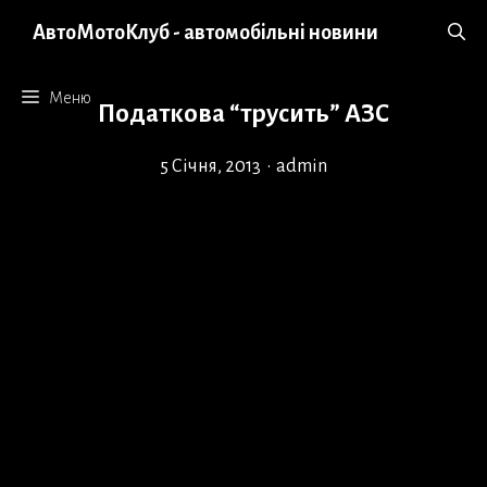
Перейти
АвтоМотоКлуб - автомобільні новини
до
вмісту
Меню
Податкова “трусить” АЗС
5 Січня, 2013
•
admin