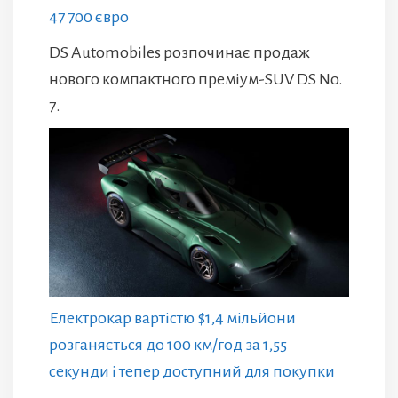
47 700 євро
DS Automobiles розпочинає продаж
нового компактного преміум-SUV DS No.
7.
Електрокар вартістю $1,4 мільйони
розганяється до 100 км/год за 1,55
секунди і тепер доступний для покупки