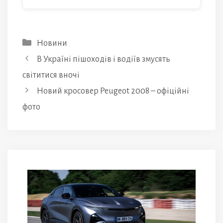
Категорії
Новини
В Україні пішоходів і водіїв змусять
світитися вночі
Новий кросовер Peugeot 2008 – офіційні
фото