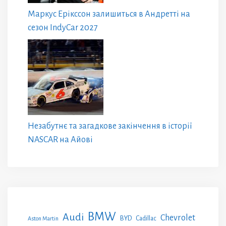
Маркус Ерікссон залишиться в Андретті на
сезон IndyCar 2027
Незабутнє та загадкове закінчення в історії
NASCAR на Айові
BMW
Audi
Chevrolet
BYD
Cadillac
Aston Martin