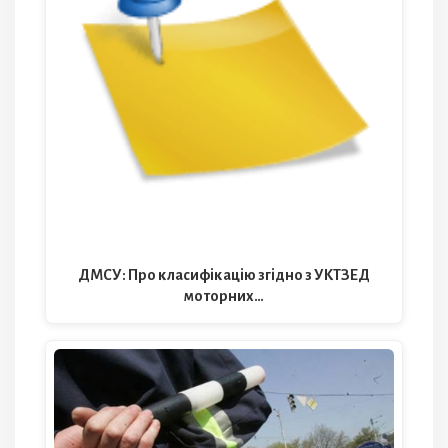
ДМСУ: Про класифiкацiю згiдно з УКТЗЕД
моторних…