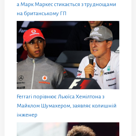
а Марк Маркес стикається з труднощами
на британському ГП
Ferrari порівнює Льюїса Хемілтона з
Майклом Шумахером, заявляє колишній
інженер