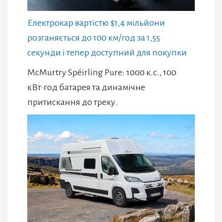
Електрокар вартістю $1,4 мільйони
розганяється до 100 км/год за 1,55
секунди і тепер доступний для покупки
McMurtry Spéirling Pure: 1000 к.с., 100
кВт·год батарея та динамічне
притискання до треку.