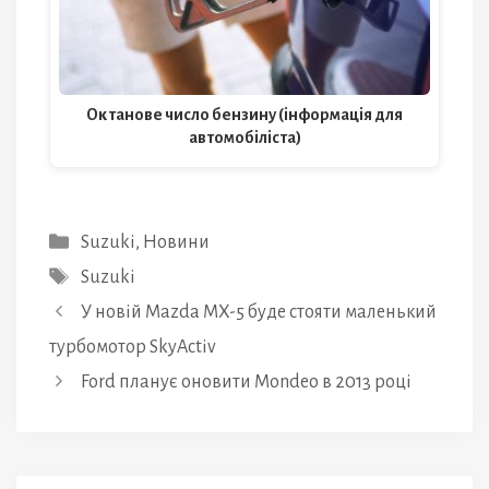
Октанове число бензину (інформація для
автомобіліста)
Категорії
Suzuki
,
Новини
Позначки
Suzuki
У новій Mazda MX-5 буде стояти маленький
турбомотор SkyActiv
Ford планує оновити Mondeo в 2013 році