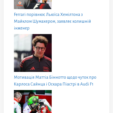
Ferrari порівнює Льюїса Хемілтона з
Майклом Шумахером, заявляє колишній
інженер
Мотивація Маттіа Біннотто щодо чуток про
Карлоса Сайнца і Оскара Піастрі в Audi F1