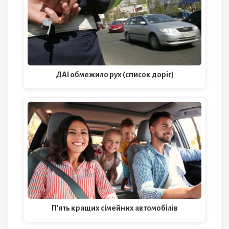
ДАІ обмежило рух (список доріг)
П'ять кращих сімейних автомобілів