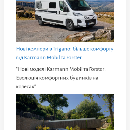
Нові кемпери в Trigano: більше комфорту
від Karmann Mobil та Forster
"Нові моделі Karmann Mobil та Forster:
Еволюція комфортних будинків на
колесах"