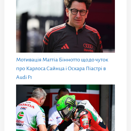
Мотивація Маттіа Біннотто щодо чуток
про Карлоса Сайнца і Оскара Піастрі в
Audi F1