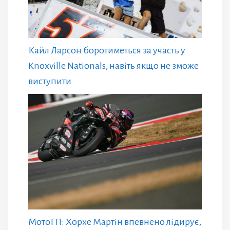
Кайл Ларсон боротиметься за участь у
Knoxville Nationals, навіть якщо не зможе
виступити
МотоГП: Хорхе Мартін впевнено лідирує,