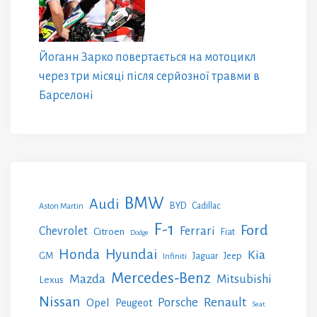
Йоганн Зарко повертається на мотоцикл
через три місяці після серйозної травми в
Барселоні
BMW
Audi
BYD
Cadillac
Aston Martin
F-1
Ford
Chevrolet
Ferrari
Citroen
Fiat
Dodge
Honda
Hyundai
Kia
GM
Jeep
Jaguar
Infiniti
Mercedes-Benz
Mazda
Mitsubishi
Lexus
Nissan
Renault
Porsche
Opel
Peugeot
Seat