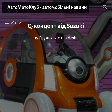
Перейти
АвтоМотоКлуб - автомобільні новини
до
вмісту
Меню
Q-концепт від Suzuki
19 Грудня, 2011
•
admin