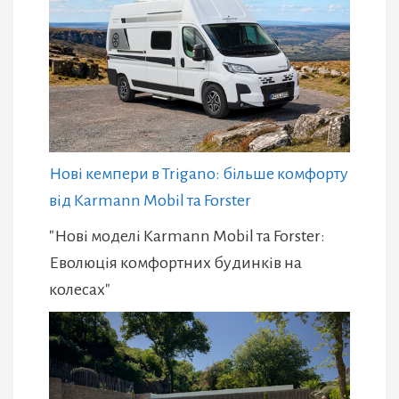
Нові кемпери в Trigano: більше комфорту
від Karmann Mobil та Forster
"Нові моделі Karmann Mobil та Forster:
Еволюція комфортних будинків на
колесах"