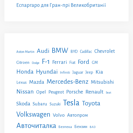
Еспаргаро для Гран-прі Великобританії
BMW
Audi
Chevrolet
BYD
Cadillac
Aston Martin
F-1
Ford
Ferrari
Citroen
GM
Fiat
Dodge
Honda
Hyundai
Kia
Jeep
Jaguar
Infiniti
Mercedes-Benz
Mazda
Mitsubishi
Lexus
Nissan
Renault
Porsche
Opel
Peugeot
Seat
Tesla
Toyota
Skoda
Subaru
Suzuki
Volkswagen
Volvo
Автопром
Авточиталка
Бензин
Безпека
ВАЗ