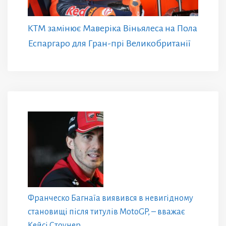
KTM замінює Маверіка Віньялеса на Пола
Еспаргаро для Гран-прі Великобританії
Франческо Багнаїа виявився в невигідному
становищі після титулів MotoGP, – вважає
Кейсі Стоунер