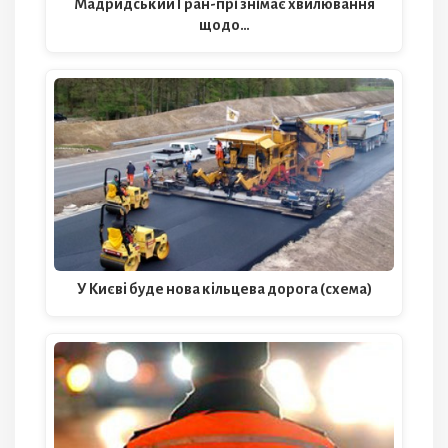
Мадридський Гран-прі знімає хвилювання
щодо…
У Києві буде нова кільцева дорога (схема)