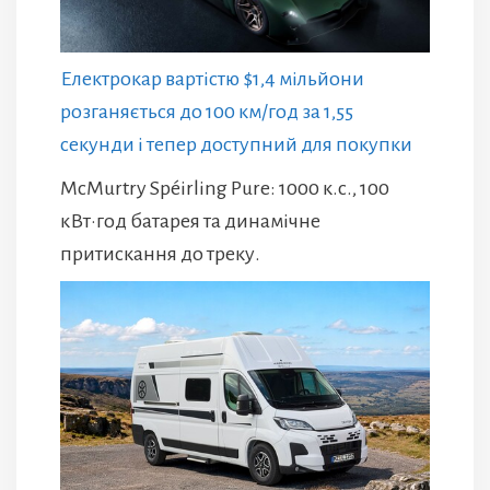
Електрокар вартістю $1,4 мільйони
розганяється до 100 км/год за 1,55
секунди і тепер доступний для покупки
McMurtry Spéirling Pure: 1000 к.с., 100
кВт·год батарея та динамічне
притискання до треку.