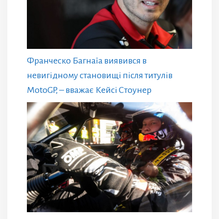
Франческо Багнаїа виявився в
невигідному становищі після титулів
MotoGP, – вважає Кейсі Стоунер