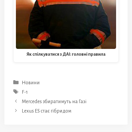
Як спілкуватися з ДАІ: головні правила
Категорії
Новини
Позначки
F-1
Mercedes збиратимуть на Газі
Lexus ES стає гібридом