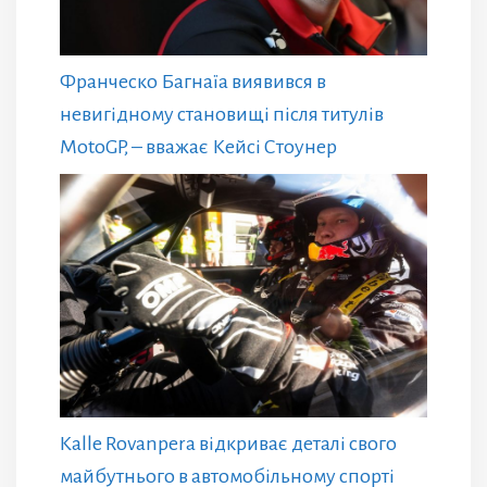
Франческо Багнаїа виявився в
невигідному становищі після титулів
MotoGP, – вважає Кейсі Стоунер
Kalle Rovanpera відкриває деталі свого
майбутнього в автомобільному спорті