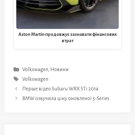
Aston Martin продовжує зазнавати фінансових
втрат
Категорії
Volkswagen
,
Новини
Позначки
Volkswagen
Перше відео Subaru WRX STi 2014
BMW озвучила ціну оновленої 5-Series