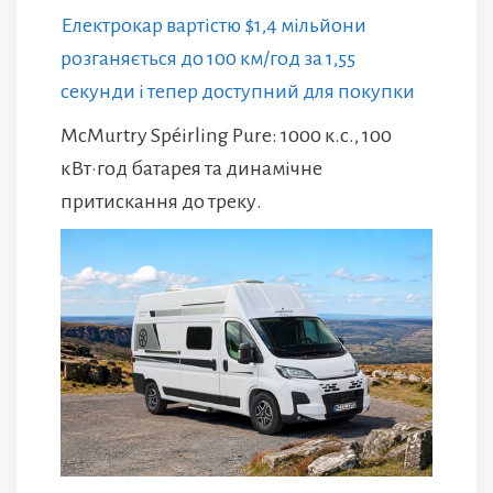
Електрокар вартістю $1,4 мільйони
розганяється до 100 км/год за 1,55
секунди і тепер доступний для покупки
McMurtry Spéirling Pure: 1000 к.с., 100
кВт·год батарея та динамічне
притискання до треку.