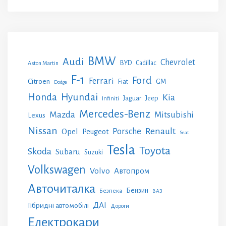
BMW
Audi
Chevrolet
BYD
Cadillac
Aston Martin
F-1
Ford
Ferrari
Citroen
GM
Fiat
Dodge
Honda
Hyundai
Kia
Jeep
Jaguar
Infiniti
Mercedes-Benz
Mazda
Mitsubishi
Lexus
Nissan
Renault
Porsche
Opel
Peugeot
Seat
Tesla
Toyota
Skoda
Subaru
Suzuki
Volkswagen
Volvo
Автопром
Авточиталка
Бензин
Безпека
ВАЗ
ДАІ
Гібридні автомобілі
Дороги
Електрокари