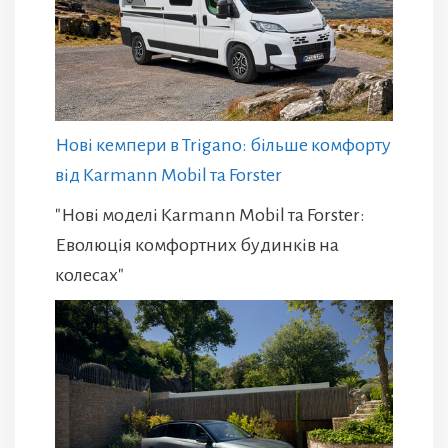
Нові кемпери в Trigano: більше комфорту
від Karmann Mobil та Forster
"Нові моделі Karmann Mobil та Forster:
Еволюція комфортних будинків на
колесах"