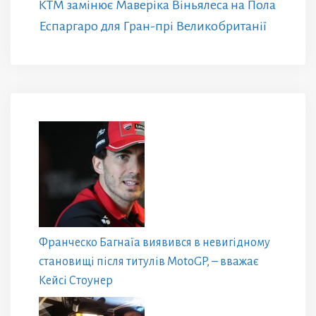
KTM замінює Маверіка Віньялеса на Пола
Еспаргаро для Гран-прі Великобританії
Франческо Багнаїа виявився в невигідному
становищі після титулів MotoGP, – вважає
Кейсі Стоунер