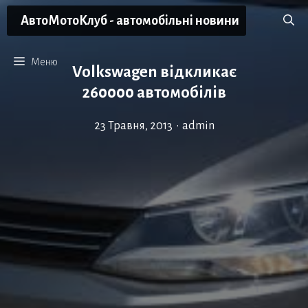
Перейти
АвтоМотоКлуб - автомобільні новини
до
вмісту
Меню
Volkswagen відкликає
260000 автомобілів
23 Травня, 2013
•
admin