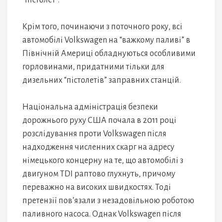
“пістолет”.
Крім того, починаючи з поточного року, всі
автомобілі Volkswagen на “важкому паливі” в
Північній Америці обладнуються особливими
горловинами, придатними тільки для
дизельних “пістолетів” заправних станцій.
Національна адміністрація безпеки
дорожнього руху США почала в 2011 році
розслідування проти Volkswagen після
надходження численних скарг на адресу
німецького концерну на те, що автомобілі з
двигуном TDI раптово глухнуть, причому
переважно на високих швидкостях. Тоді
претензії пов’язали з незадовільною роботою
паливного насоса. Однак Volkswagen після