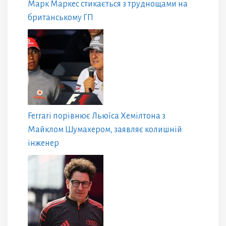
Марк Маркес стикається з труднощами на
британському ГП
Ferrari порівнює Льюїса Хемілтона з
Майклом Шумахером, заявляє колишній
інженер