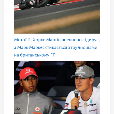
МотоГП: Хорхе Мартін впевнено лідирує,
а Марк Маркес стикається з труднощами
на британському ГП