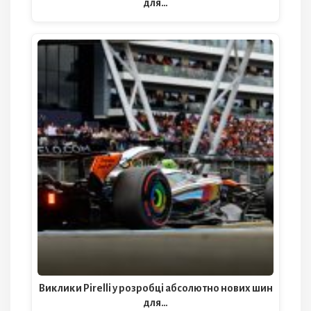
для…
Виклики Pirelli у розробці абсолютно нових шин
для…