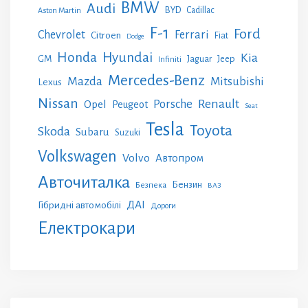
BMW
Audi
BYD
Cadillac
Aston Martin
F-1
Ford
Chevrolet
Ferrari
Citroen
Fiat
Dodge
Honda
Hyundai
Kia
GM
Jeep
Jaguar
Infiniti
Mercedes-Benz
Mazda
Mitsubishi
Lexus
Nissan
Renault
Porsche
Opel
Peugeot
Seat
Tesla
Toyota
Skoda
Subaru
Suzuki
Volkswagen
Volvo
Автопром
Авточиталка
Бензин
Безпека
ВАЗ
ДАІ
Гібридні автомобілі
Дороги
Електрокари