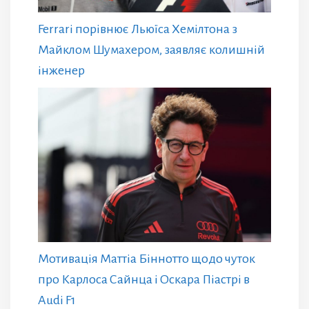
Ferrari порівнює Льюїса Хемілтона з
Майклом Шумахером, заявляє колишній
інженер
Мотивація Маттіа Біннотто щодо чуток
про Карлоса Сайнца і Оскара Піастрі в
Audi F1