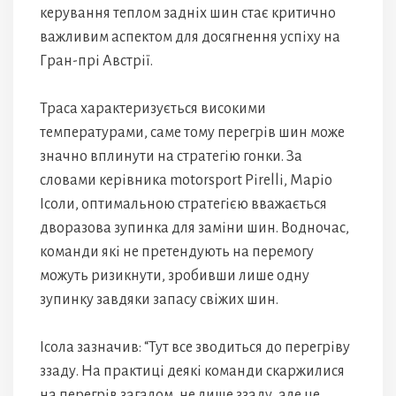
керування теплом задніх шин стає критично
важливим аспектом для досягнення успіху на
Гран-прі Австрії.
Траса характеризується високими
температурами, саме тому перегрів шин може
значно вплинути на стратегію гонки. За
словами керівника motorsport Pirelli, Маріо
Ісоли, оптимальною стратегією вважається
дворазова зупинка для заміни шин. Водночас,
команди які не претендують на перемогу
можуть ризикнути, зробивши лише одну
зупинку завдяки запасу свіжих шин.
Ісола зазначив: “Тут все зводиться до перегріву
ззаду. На практиці деякі команди скаржилися
на перегрів загалом, не лише ззаду, але це