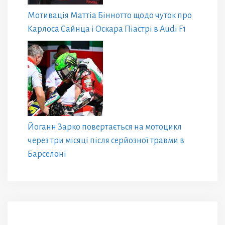
Мотивація Маттіа Біннотто щодо чуток про
Карлоса Сайнца і Оскара Піастрі в Audi F1
Йоганн Зарко повертається на мотоцикл
через три місяці після серйозної травми в
Барселоні