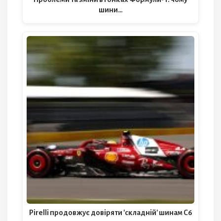
шини…
Pirelli продовжує довіряти 'складній' шинам C6