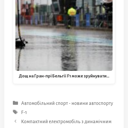
Дощ на Гран-прі Бельгії F1 може зруйнувати…
Категорії
Автомобільний спорт - новини автоспорту
Позначки
F-1
Компактний електромобіль з динамічним