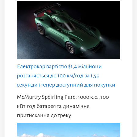
Електрокар вартістю $1,4 мільйони
розганяється до 100 км/год за 1,55
секунди і тепер доступний для покупки
McMurtry Spéirling Pure: 1000 к.с., 100
кВт·год батарея та динамічне
притискання до треку.