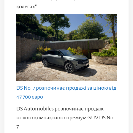
колесах"
DS No. 7 розпочинає продажі за ціною від
47 700 євро
DS Automobiles розпочинає продаж
нового компактного преміум-SUV DS No.
7.