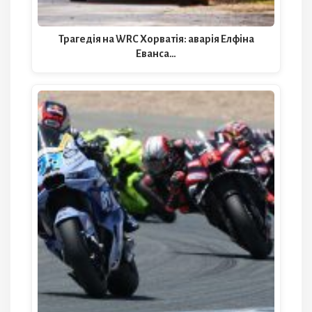
Трагедія на WRC Хорватія: аварія Елфіна
Еванса…