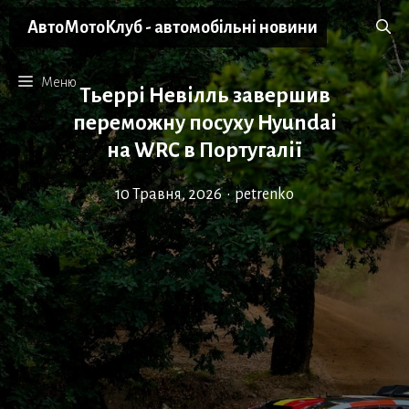
Перейти
АвтоМотоКлуб - автомобільні новини
до
вмісту
Меню
Тьеррі Невілль завершив
переможну посуху Hyundai
на WRC в Португалії
10 Травня, 2026
•
petrenko