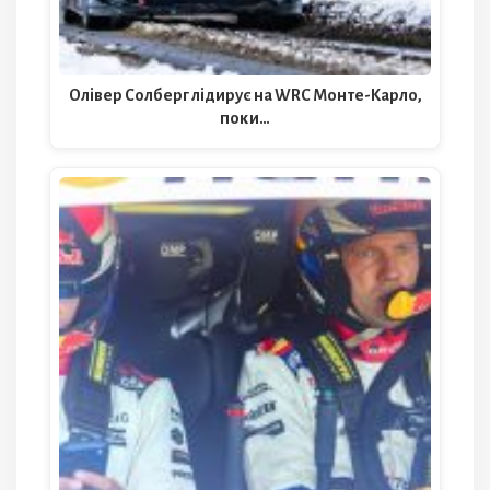
Олівер Солберг лідирує на WRC Монте-Карло,
поки…