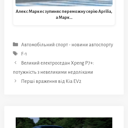
Алекс Маркес зупиняє переможну серію Aprilia,
а Марк…
Категорії
Автомобільний спорт - новини автоспорту
Позначки
F-1
Великий електроседан Xpeng P7+:
потужність з невеликими недоліками
Перші враження від Kia EV2