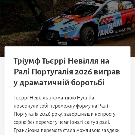
Тріумф Тьєррі Невілля на
Ралі Португалія 2026 виграв
у драматичній боротьбі
Тьєррі Невілль з командою Hyundai
повернули собі переможну форму на Ралі
Португалія 2026 року, завершивши непросту
серію без перемог у чемпіонаті світу з ралі.
Грандіозна перемога стала можливою завдяки