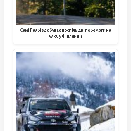
Самі Паярі здобуває поспіль дві перемоги на
WRC у Фінляндії