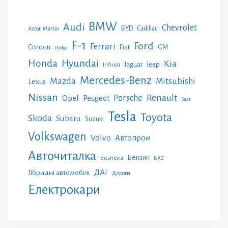
BMW
Audi
Chevrolet
BYD
Cadillac
Aston Martin
F-1
Ford
Ferrari
Citroen
GM
Fiat
Dodge
Honda
Hyundai
Kia
Jeep
Jaguar
Infiniti
Mercedes-Benz
Mazda
Mitsubishi
Lexus
Nissan
Renault
Porsche
Opel
Peugeot
Seat
Tesla
Toyota
Skoda
Subaru
Suzuki
Volkswagen
Volvo
Автопром
Авточиталка
Бензин
Безпека
ВАЗ
ДАІ
Гібридні автомобілі
Дороги
Електрокари