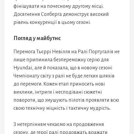
фінішувати на почесному другому місці.
Досягнення Солберга демонструє високий
рівень конкуренції в цьому сезоні.
Погляд у майбутнє
Перемога Тьєррі Невілля на Ралі Португалія не
лише припинила безпереможну серію для
Hyundai, але й показала, що в новому сезоні
Чемпіонату світу з ралі не буде легких шляхів
до перемоги. Кожен етап приносить нові
виклики, інтриги і несподівані сюжетні
повороти, що змушують пілотів проявляти всю
свою технічну міцність і тактичну мудрість.
З нетерпінням чекаємо на продовження
сезону, де герої ралі продовжать вражати