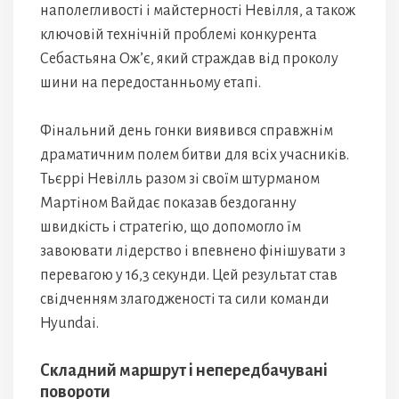
наполегливості і майстерності Невілля, а також
ключовій технічній проблемі конкурента
Себастьяна Ож’є, який страждав від проколу
шини на передостанньому етапі.
Фінальний день гонки виявився справжнім
драматичним полем битви для всіх учасників.
Тьєррі Невілль разом зі своїм штурманом
Мартіном Вайдає показав бездоганну
швидкість і стратегію, що допомогло їм
завоювати лідерство і впевнено фінішувати з
перевагою у 16,3 секунди. Цей результат став
свідченням злагодженості та сили команди
Hyundai.
Складний маршрут і непередбачувані
повороти