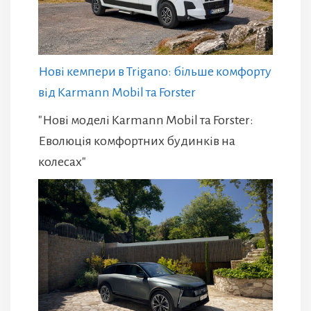
Нові кемпери в Trigano: більше комфорту
від Karmann Mobil та Forster
"Нові моделі Karmann Mobil та Forster:
Еволюція комфортних будинків на
колесах"