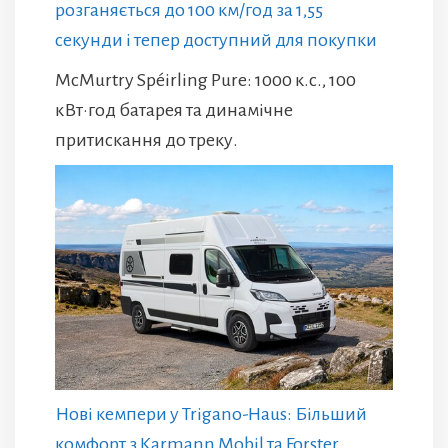
розганяється до 100 км/год за 1,55
секунди і тепер доступний для покупки
McMurtry Spéirling Pure: 1000 к.с., 100
кВт·год батарея та динамічне
притискання до треку.
Нові кемпери у Trigano-Haus: Більший
комфорт з Karmann Mobil та Forster