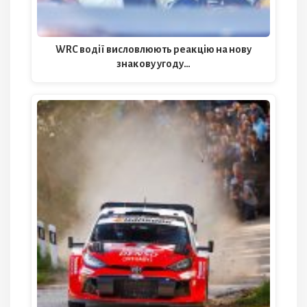
WRC водії висловлюють реакцію на нову
знакову угоду…