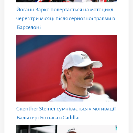
Йоганн Зарко повертається на мотоцикл
через три місяці після серйозної травми в
Барселоні
Guenther Steiner сумнівається у мотивації
Вальттері Боттаса в Cadillac