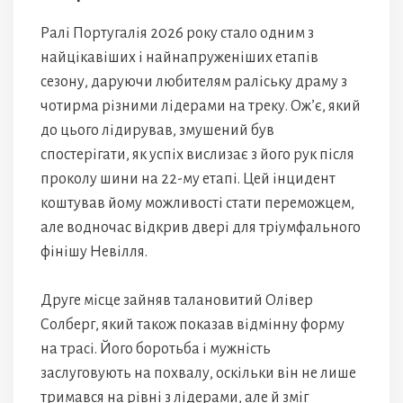
Ралі Португалія 2026 року стало одним з
найцікавіших і найнапруженіших етапів
сезону, даруючи любителям раліську драму з
чотирма різними лідерами на треку. Ож’є, який
до цього лідирував, змушений був
спостерігати, як успіх вислизає з його рук після
проколу шини на 22-му етапі. Цей інцидент
коштував йому можливості стати переможцем,
але водночас відкрив двері для тріумфального
фінішу Невілля.
Друге місце зайняв талановитий Олівер
Солберг, який також показав відмінну форму
на трасі. Його боротьба і мужність
заслуговують на похвалу, оскільки він не лише
тримався на рівні з лідерами, але й зміг