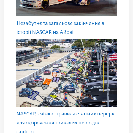
Незабутнє та загадкове закінчення в
історії NASCAR на Айові
NASCAR змінює правила етапних перерв
для скорочення тривалих періодів
caution