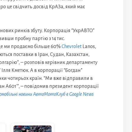
Про це свідчить досвід КрАЗа, який має
нових ринків збуту. Корпорація “УкрАВТО”
ивши пробну партію з 14 тис.
 де ми продаємо більше 60%
Chevrolet
Lanos,
нуються поставки в Іран, Судан, Казахстан,
олгарію”, – розповів керівник департаменту
Ілля Кметюк. А в корпорації “Богдан”
ки чотирьох країн. “Ми вже відправили в
н А601′”, – повідомив президент корпорації
омобільні новини АвтоМотоКлуб в Google News