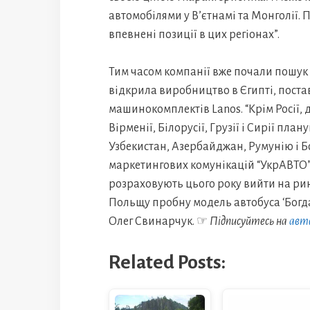
автомобілями у В’єтнамі та Монголії. 
впевнені позиції в цих регіонах”.
Тим часом компанії вже почали пошук 
відкрила виробництво в Єгипті, постав
машинокомплектів Lanos. “Крім Росії,
Вірменії, Білорусії, Грузії і Сирії пла
Узбекистан, Азербайджан, Румунію і Б
маркетингових комунікацій “УкрАВТО” 
розраховують цього року вийти на рин
Польщу пробну модель автобуса ‘Богда
Олег Свинарчук. ☞
Підписуйтесь на
авт
Related Posts: