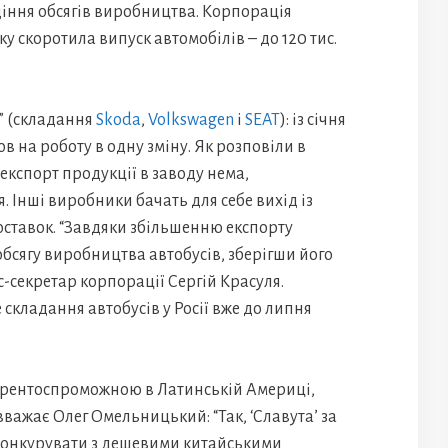
іння обсягів виробництва. Корпорація
 скоротила випуск автомобілів – до 120 тис.
р” (складання
Skoda
,
Volkswagen
і
SEAT
): із січня
в на роботу в одну зміну. Як розповіли в
а експорт продукції в заводу нема,
. Інші виробники бачать для себе вихід із
оставок. “Завдяки збільшенню експорту
обсягу виробництва автобусів, зберігши його
с-секретар корпорації Сергій Красуля.
складання автобусів у Росії вже до липня
урентоспроможною в Латинській Америці,
вважає Олег Омельницький: “Так, ‘Славута’ за
конкурувати з дешевими китайськими