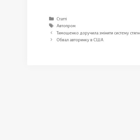
Категорії
Статті
Позначки
Автопром
Тимошенко доручила змінити систему стягн
Обвал авторинку в США