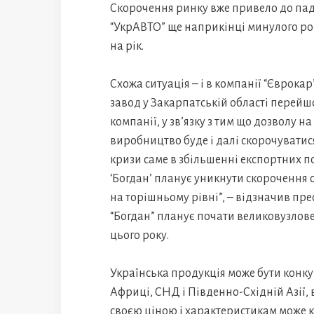
Скорочення ринку вже привело до пад
“УкрАВТО” ще наприкінці минулого року
на рік.
Схожа ситуація – і в компанії “Єврока
завод у Закарпатській області перейшо
компанії, у зв’язку з тим що дозволу н
виробництво буде і далі скорочуватися
кризи саме в збільшенні експортних п
‘Богдан’ планує уникнути скорочення 
на торішньому рівні”, – відзначив пре
“Богдан” планує почати великовузлове 
цього року.
Українська продукція може бути конк
Африці, СНД і Південно-Східній Азії, 
своєю ціною і характеристикам може 