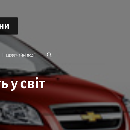
ини
Надзвичайні події
 у світ