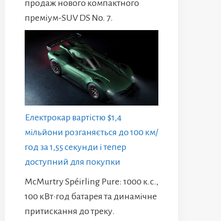
продаж нового компактного
преміум-SUV DS No. 7.
Електрокар вартістю $1,4
мільйони розганяється до 100 км/
год за 1,55 секунди і тепер
доступний для покупки
McMurtry Spéirling Pure: 1000 к.с.,
100 кВт·год батарея та динамічне
притискання до треку.