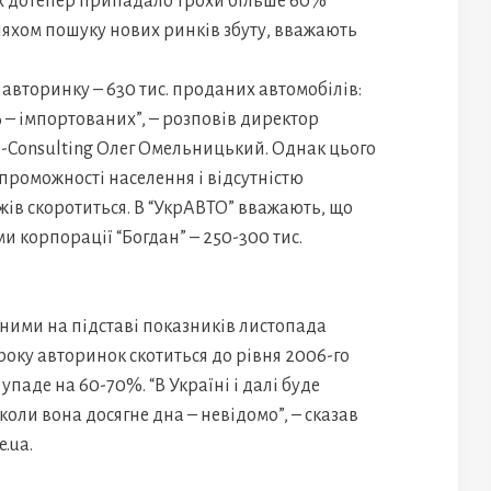
их дотепер припадало трохи більше 60%
ляхом пошуку нових ринків збуту, вважають
 авторинку – 630 тис. проданих автомобілів:
 – імпортованих”, – розповів директор
-Consulting Олег Омельницький. Однак цього
 спроможності населення і відсутністю
ів скоротиться. В “УкрАВТО” вважають, що
ми корпорації “Богдан” – 250-300 тис.
ними на підставі показників листопада
 року авторинок скотиться до рівня 2006-го
упаде на 60-70%. “В Україні і далі буде
коли вона досягне дна – невідомо”, – сказав
.ua.