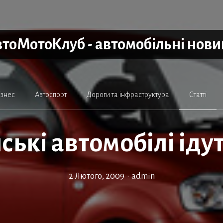
тоМотоКлуб - автомобільні нов
ізнес
Автоспорт
Дороги та інфраструктура
Статті
ські автомобілі ідуть
2 Лютого, 2009
•
admin