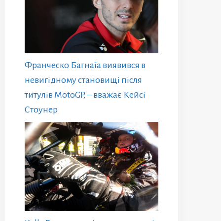
Франческо Багнаїа виявився в
невигідному становищі після
титулів MotoGP, – вважає Кейсі
Стоунер