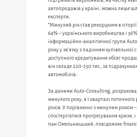
підтримати виробників, на частку як
автопродажів у країні, можна лише ш
експерти.
“Минулий рік став рекордним в історії
64% – українського виробництва і 36%
інформаційно-аналітичної групи Auto
року у зв’язку з падінням купівельної
доступного кредитування обсяг продаж
він складе 220-250 тис., за підрахунка
автомобілів.
За даними Auto-Consulting, розрахова
минулого року, в I кварталі поточного
років. У порівнянні з минулим роком – 
спостерігатися прогресування кризи, і 
пан Омельницький, повідомляє finance