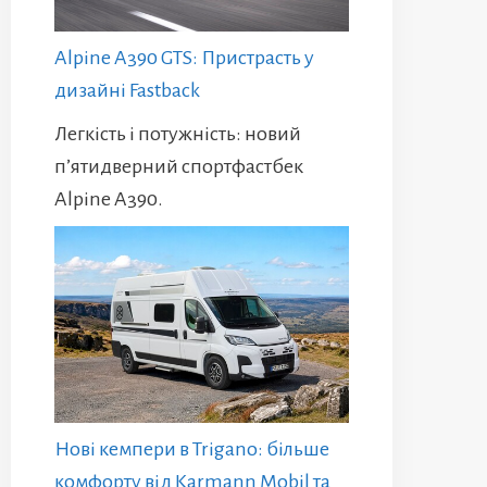
Alpine A390 GTS: Пристрасть у
дизайні Fastback
Легкість і потужність: новий
п’ятидверний спортфастбек
Alpine A390.
Нові кемпери в Trigano: більше
комфорту від Karmann Mobil та