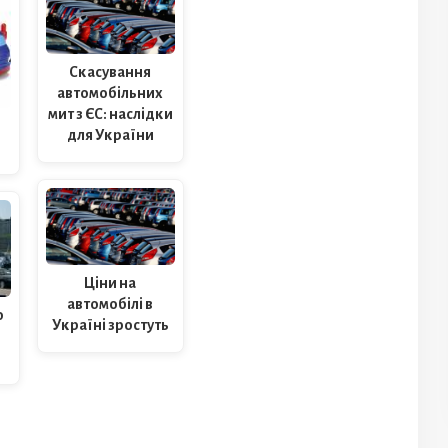
Скасування
автомобільних
мит з ЄС: наслідки
для України
Ціни на
автомобілі в
о
Україні зростуть