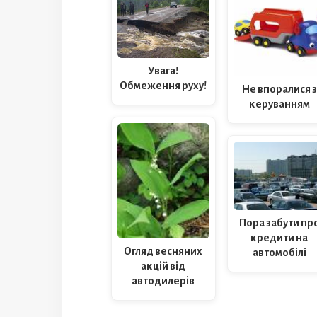
Увага!
Обмеження руху!
Не впоралися з
керуванням
Пора забути пр
кредити на
Огляд весняних
автомобілі
акцій від
автодилерів