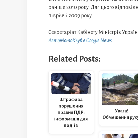
раніше 2010 року. Для цього відповід
півріччі 2009 року.
Секретаріат Кабінету Міністрів Украї
АвтоМотоКлуб в Google News
Related Posts:
Штрафи за
порушення
Увага!
правил ПДР:
Обмеження руху
інформація для
водіїв