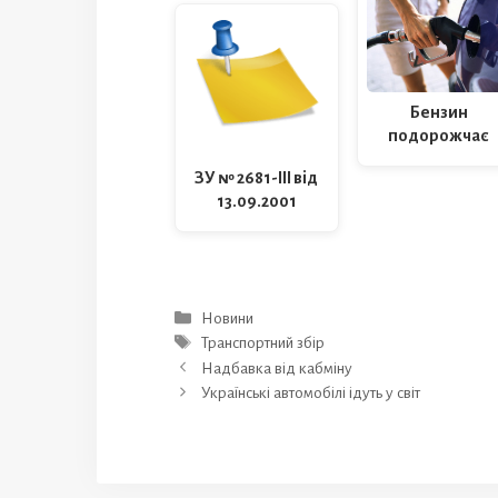
Бензин
подорожчає
ЗУ № 2681-III від
13.09.2001
Категорії
Новини
Позначки
Транспортний збір
Надбавка від кабміну
Українські автомобілі ідуть у світ