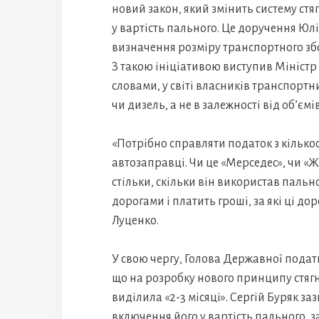
новий закон, який змінить систему ст
у вартість пального. Це доручення Юл
визначення розміру транспортного зб
З такою ініціативою виступив Міністр
словами, у світі власників транспорт
чи дизель, а не в залежності від об’єм
«Потрібно справляти податок з кілько
автозаправці. Чи це «Мерседес», чи «Ж
стільки, скільки він використав пальног
дорогами і платить гроші, за які ці д
Луценко.
У свою чергу, Голова Державної подат
що на розробку нового принципу стяг
виділила «2-3 місяці». Сергій Буряк з
включення його у вартість пального, 