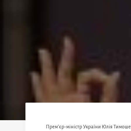
Прем’єр-міністр України Юлія Тимош