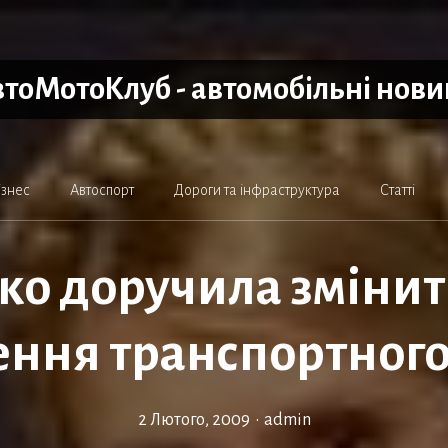
тоМотоКлуб - автомобільні нов
ізнес
Автоспорт
Дороги та інфраструктура
Статті
о доручила змінит
ення транспортного
2 Лютого, 2009
•
admin