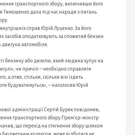
ягнення транспортного збору, включивши його
ія Тимошенко дала під час наради з питань
ору.
 внутрішніх справ Юрій Луценко. За його
них засобів оподатковують за спожитий бензин
ів двигуна автомобіля.
сті бензину або дизелю, який людина купує на
игулі», чи причіп – необхідно справляти
о, а отже, стільки, скільки він їздить
ороги будуватимуться», – наголосив Юрій
кової адміністрації Сергій Буряк повідомив,
нення транспортного збору Прем’єр-міністр
азначив, що перехід на стягнення збору шляхом
за Бюджетним кодексом, може відбутися не