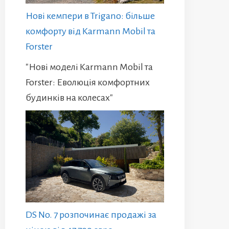
Нові кемпери в Trigano: більше
комфорту від Karmann Mobil та
Forster
"Нові моделі Karmann Mobil та
Forster: Еволюція комфортних
будинків на колесах"
DS No. 7 розпочинає продажі за