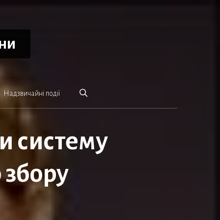
ини
Надзвичайні події
и систему
 збору