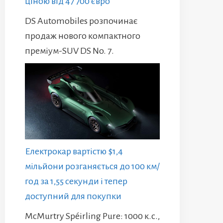
ціною від 47 700 євро
DS Automobiles розпочинає
продаж нового компактного
преміум-SUV DS No. 7.
Електрокар вартістю $1,4
мільйони розганяється до 100 км/
год за 1,55 секунди і тепер
доступний для покупки
McMurtry Spéirling Pure: 1000 к.с.,