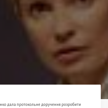
енко дала протокольне доручення розробити