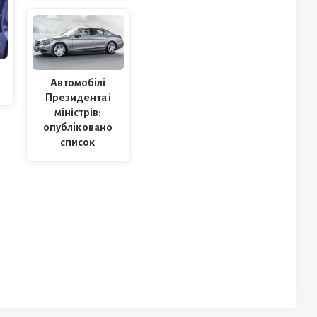
Автомобілі
Президента і
міністрів:
опубліковано
список