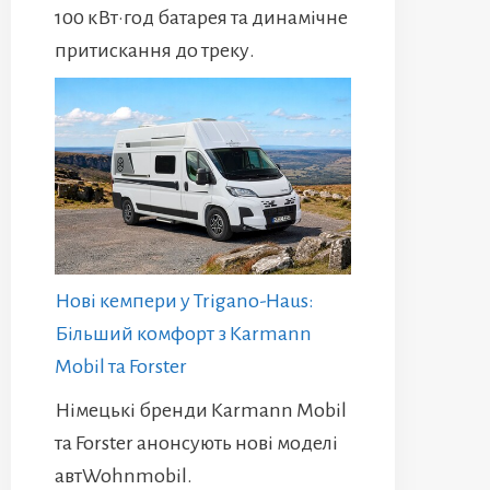
100 кВт·год батарея та динамічне
притискання до треку.
Нові кемпери у Trigano-Haus:
Більший комфорт з Karmann
Mobil та Forster
Німецькі бренди Karmann Mobil
та Forster анонсують нові моделі
автWohnmobil.