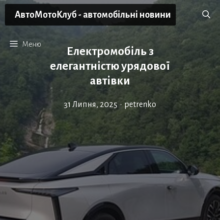
Перейти
АвтоМотоКлуб - автомобільні новини
до
вмісту
Меню
Електромобіль з
елегантністю урядової
автівки
31 Липня, 2025
•
petrenko