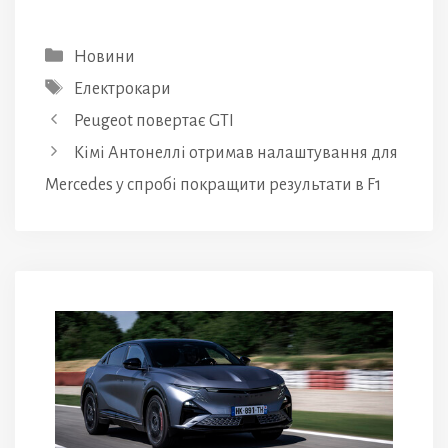
Категорії
Новини
Позначки
Електрокари
Peugeot повертає GTI
Кімі Антонеллі отримав налаштування для
Mercedes у спробі покращити результати в F1