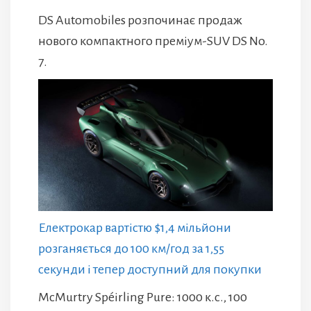
DS Automobiles розпочинає продаж
нового компактного преміум-SUV DS No.
7.
Електрокар вартістю $1,4 мільйони
розганяється до 100 км/год за 1,55
секунди і тепер доступний для покупки
McMurtry Spéirling Pure: 1000 к.с., 100