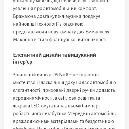
унікальну модель, що перевершує звичайні
уявлення про автомобільний комфорт.
Вражаюча довга купе-лімузина поєднує
найновіші технології з класикою,
представляючи нову кімнату для Еммануеля
Макрона в стилі французької витонченості.
Елегантний дизайн та вишуканий
інтер’єр
Зовнішній вигляд DS No.8 – це справжнє
мистецтво. Пласка лінія даху надає автомобілю
елегантності, приховані дверні ручки додають
аеродинамічності, а світлова решітка та
яскрава LED-смуга на задньому бампері
роблять його незабутнім. Усередині автомобіль
вражає якісними матеріалами та бездоганною