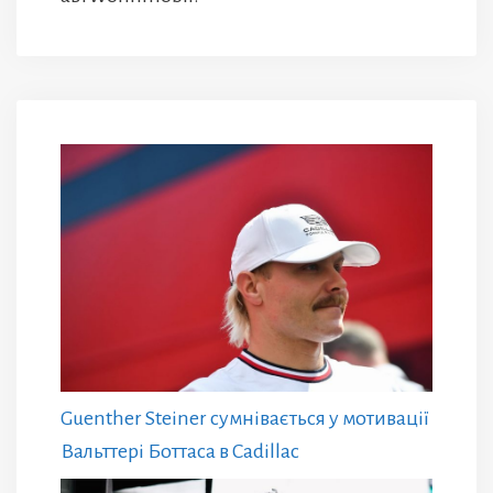
Guenther Steiner сумнівається у мотивації
Вальттері Боттаса в Cadillac