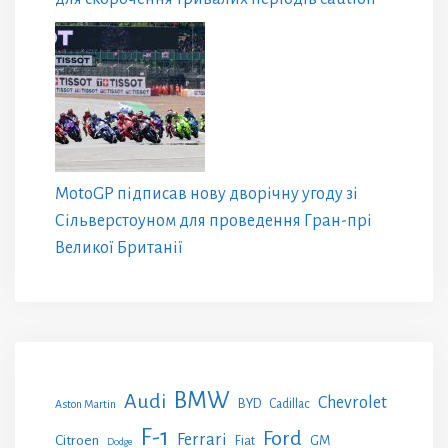
MotoGP підписав нову дворічну угоду зі
Сільверстоуном для проведення Гран-прі
Великої Британії
BMW
Audi
Chevrolet
BYD
Cadillac
Aston Martin
F-1
Ford
Ferrari
Citroen
GM
Fiat
Dodge