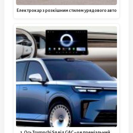
Електрокар з розкішним стилем урядового авто
1. Ось Trumpchi S9 від GAC – це преміальний…