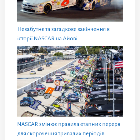
Незабутнє та загадкове закінчення в
історії NASCAR на Айові
NASCAR змінює правила етапних перерв
для скорочення тривалих періодів