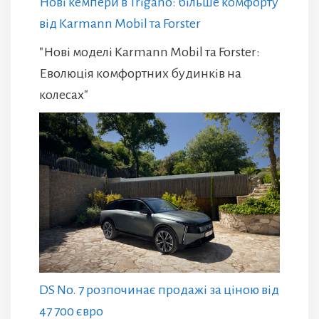
Нові кемпери в Trigano: більше комфорту
від Karmann Mobil та Forster
"Нові моделі Karmann Mobil та Forster:
Еволюція комфортних будинків на
колесах"
DS No. 7 розпочинає продажі за ціною від
47 700 євро