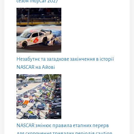
сезон IndyCar 2027
Незабутнє та загадкове закінчення в історії
NASCAR на Айові
NASCAR змінює правила етапних перерв
для скорочення тривалих періодів caution