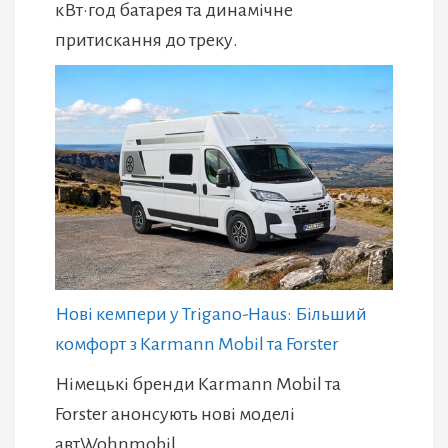
кВт·год батарея та динамічне
притискання до треку.
Нові кемпери у Trigano-Haus: Більший
комфорт з Karmann Mobil та Forster
Німецькі бренди Karmann Mobil та
Forster анонсують нові моделі
автWohnmobil.