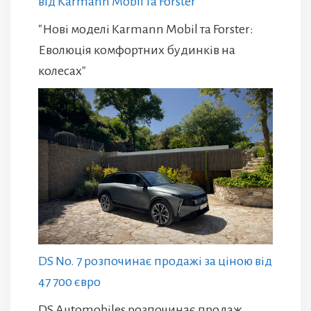
від Karmann Mobil та Forster
"Нові моделі Karmann Mobil та Forster:
Еволюція комфортних будинків на
колесах"
DS No. 7 розпочинає продажі за ціною від
47 700 євро
DS Automobiles розпочинає продаж