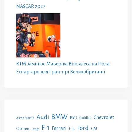
NASCAR 2027
KTM замінює Маверіка Віньялеса на Пола
Еспаргаро для Гран-прі Великобританії
BMW
Audi
Chevrolet
BYD
Cadillac
Aston Martin
F-1
Ford
Ferrari
Citroen
GM
Fiat
Dodge