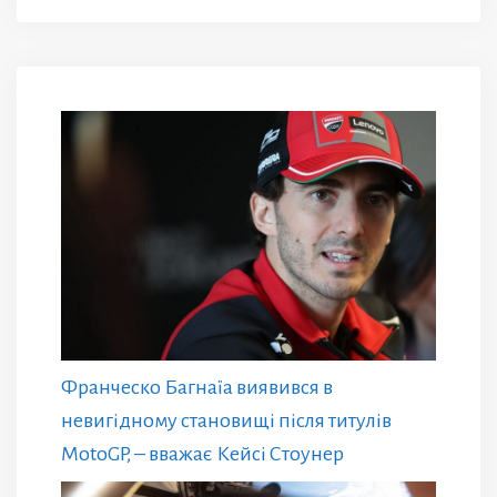
Франческо Багнаїа виявився в
невигідному становищі після титулів
MotoGP, – вважає Кейсі Стоунер