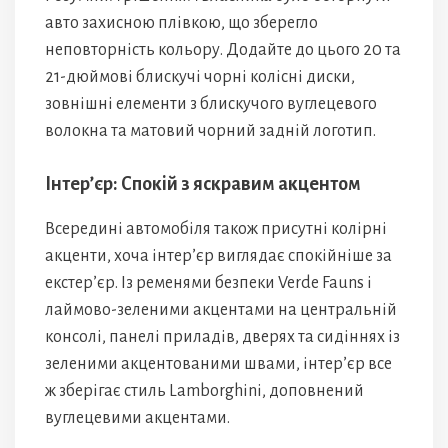
авто захисною плівкою, що зберегло
неповторність кольору. Додайте до цього 20 та
21-дюймові блискучі чорні колісні диски,
зовнішні елементи з блискучого вуглецевого
волокна та матовий чорний задній логотип.
Інтер’єр: Спокій з яскравим акцентом
Всередині автомобіля також присутні колірні
акценти, хоча інтер’єр виглядає спокійніше за
екстер’єр. Із ременями безпеки Verde Fauns і
лаймово-зеленими акцентами на центральній
консолі, панелі приладів, дверях та сидіннях із
зеленими акцентованими швами, інтер’єр все
ж зберігає стиль Lamborghini, доповнений
вуглецевими акцентами.