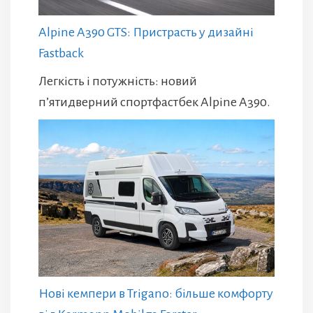
Alpine A390 GTS: Пристрасть у дизайні
Fastback
Легкість і потужність: новий
п’ятидверний спортфастбек Alpine A390.
Нові кемпери в Trigano: більше комфорту