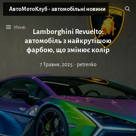
Перейти
АвтоМотоКлуб - автомобільні новини
до
вмісту
Меню
Lamborghini Revuelto:
автомобіль з найкрутішою
фарбою, що змінює колір
7 Травня, 2025
•
petrenko