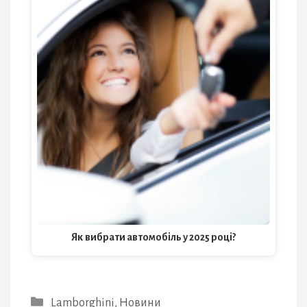
Як вибрати автомобіль у 2025 році?
Категорії
Lamborghini
,
Новини