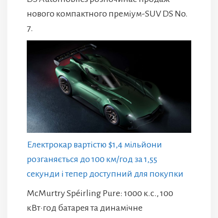
нового компактного преміум-SUV DS No.
7.
Електрокар вартістю $1,4 мільйони
розганяється до 100 км/год за 1,55
секунди і тепер доступний для покупки
McMurtry Spéirling Pure: 1000 к.с., 100
кВт·год батарея та динамічне