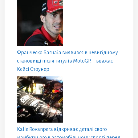
Франческо Багнаїа виявився в невигідному
становищі після титулів MotoGP, – вважає
Кейсі Стоунер
Kalle Rovanpera відкриває деталі свого
майбутнього в автомобільному спорті перед