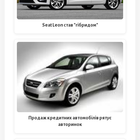
Seat Leon став "гібридом"
Продаж кредитних автомобілів рятує
авторинок