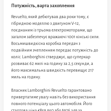
Потужність, варта захоплення
Revuelto, який дебютував два роки тому, є
гібридною моделлю з двигуном V-12,
поєднаним із трьома електромоторами, що
загалом забезпечує вражаючі 1001 кінські сили.
Восьмишвидкісна коробка передач з
подвійним зчепленням передає потужність до
коліс. Lamborghini стверджує, що суперкар
розвиває 62 милі на годину за 2,5 секунди, а
його максимальна швидкість перевищує 217
миль на годину.
Власник Lamborghini Revuelto гарантовано
привертатиме увагу навіть без використання
повного потенціалу цього автомобіля. Його
стартова ціна €859,950 або $976,349 за