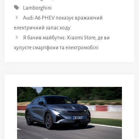
Позначки
Lamborghini
Audi A6 PHEV показує вражаючий
електричний запас ходу
Я бачив майбутнє: Xiaomi Store, де ви
купуєте смартфони та електромобілі