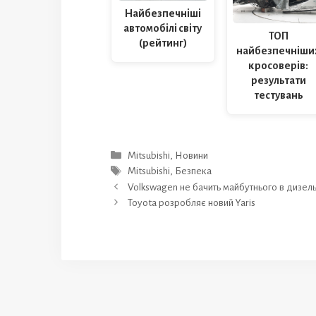
Найбезпечніші
автомобілі світу
ТОП
(рейтинг)
найбезпечніши
кросоверів:
результати
тестувань
Категорії
Mitsubishi
,
Новини
Позначки
Mitsubishi
,
Безпека
Volkswagen не бачить майбутнього в дизел
Toyota розробляє новий Yaris