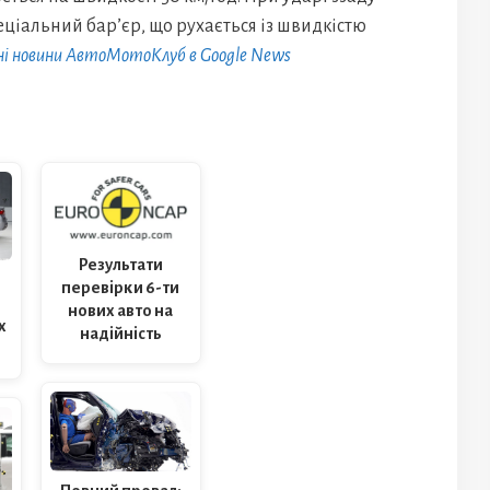
еціальний бар’єр, що рухається із швидкістю
ні новини АвтоМотоКлуб в Google News
Результати
перевірки 6-ти
нових авто на
х
надійність