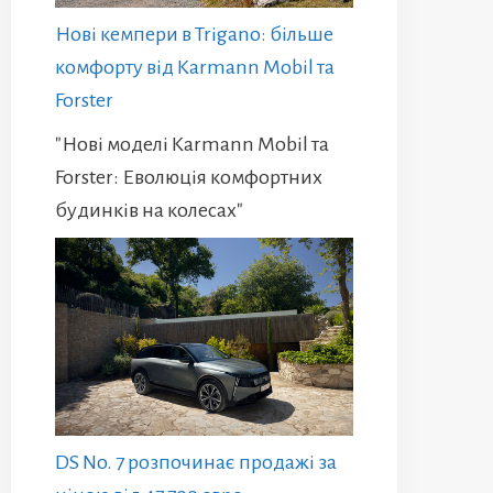
Нові кемпери в Trigano: більше
комфорту від Karmann Mobil та
Forster
"Нові моделі Karmann Mobil та
Forster: Еволюція комфортних
будинків на колесах"
DS No. 7 розпочинає продажі за