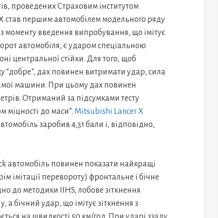
стів, проведених Страховим інститутом
 X став першим автомобілем модельного ряду
ки з моменту введення випробування, що імітує
еворот автомобіля, є ударом спеціальною
ні центральної стійки. Для того, щоб
 “добре”, дах повинен витримати удар, сила
самої машини. При цьому дах повинен
етрів. Отриманий за підсумками тесту
м міцності до маси”.
Mitsubishi Lancer X
томобіль заробив 4,31 бали і, відповідно,
ick автомобіль повинен показати найкращі
крім імітації перевороту) фронтальне і бічне
дно до методики IIHS, лобове зіткнення
, а бічний удар, що імітує зіткнення з
ться на швидкості 50 км/год. При ударі ззаду