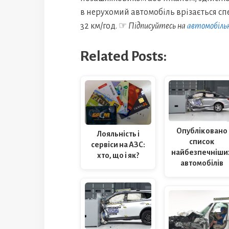
в нерухомий автомобіль врізається сп
32 км/год. ☞
Підписуйтесь на
автомобіль
Related Posts:
Опубліковано
Лояльність і
список
сервіси на АЗС:
найбезпечніши
хто, що і як?
автомобілів