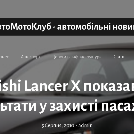
тоМотоКлуб - автомобільні нов
ізнес
Автоспорт
Дороги та інфраструктура
Статті
ishi Lancer X показа
ьтати у захисті пас
5 Серпня, 2010
•
admin