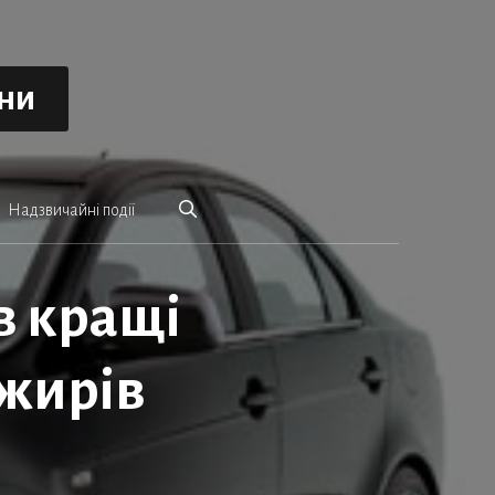
ини
Надзвичайні події
в кращі
ажирів