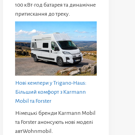
100 кВт·год батарея та динамічне
притискання до треку.
Нові кемпери у Trigano-Haus:
Більший комфорт з Karmann
Mobil та Forster
Німецькі бренди Karmann Mobil
та Forster анонсують нові моделі
автWohnmobil.