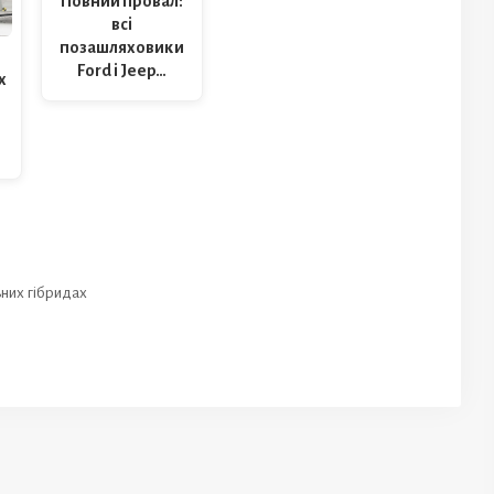
Повний провал:
всі
позашляховики
Ford і Jeep…
х
ьних гібридах