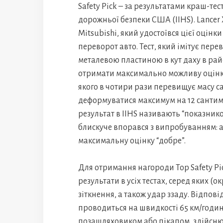
Safety Pick – за результатами краш-те
дорожньої безпеки США (IIHS). Lancer
Mitsubishi, який удостоївся цієї оцін
переворот авто. Тест, який імітує пер
металевою пластиною в кут даху в райо
отримати максимально можливу оцінку
якого в чотири рази перевищує масу 
деформуватися максимум на 12 сантим
результат в IIHS називають “показнико
блискуче впорався з випробуванням: ав
максимальну оцінку “добре”.
Для отримання нагороди Top Safety P
результати в усіх тестах, серед яких (о
зіткнення, а також удар ззаду. Відпові
проводиться на швидкості 65 км/годину
позашляховиком або пікапом, здійснює