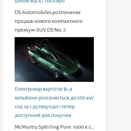
ціною від 47 700 євро
DS Automobiles розпочинає
продаж нового компактного
преміум-SUV DS No. 7.
Електрокар вартістю $1,4
мільйони розганяється до 100 км/
год за 1,55 секунди і тепер
доступний для покупки
McMurtry Spéirling Pure: 1000 к.с.,