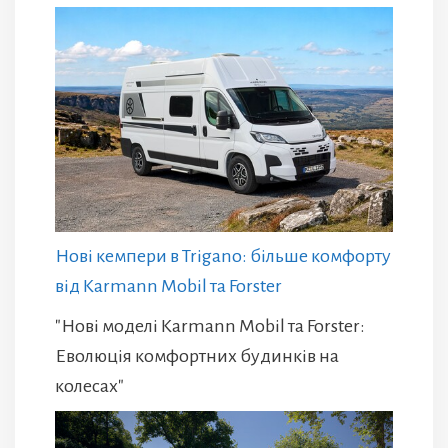
Нові кемпери в Trigano: більше комфорту
від Karmann Mobil та Forster
"Нові моделі Karmann Mobil та Forster:
Еволюція комфортних будинків на
колесах"