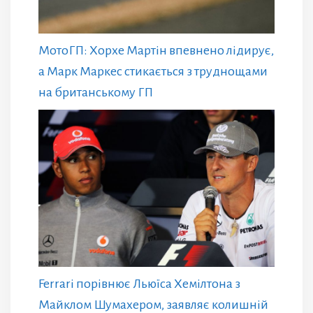
МотоГП: Хорхе Мартін впевнено лідирує,
а Марк Маркес стикається з труднощами
на британському ГП
Ferrari порівнює Льюїса Хемілтона з
Майклом Шумахером, заявляє колишній