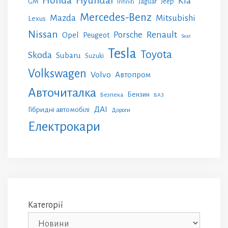
Honda
Hyundai
Kia
GM
Jeep
Jaguar
Infiniti
Mercedes-Benz
Mazda
Mitsubishi
Lexus
Nissan
Renault
Porsche
Opel
Peugeot
Seat
Tesla
Toyota
Skoda
Subaru
Suzuki
Volkswagen
Volvo
Автопром
Авточиталка
Бензин
Безпека
ВАЗ
ДАІ
Гібридні автомобілі
Дороги
Електрокари
Категорії