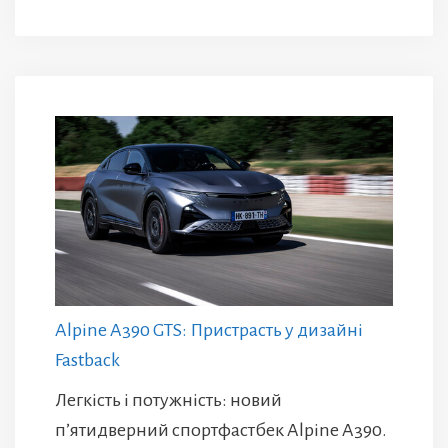
Alpine A390 GTS: Пристрасть у дизайні
Fastback
Легкість і потужність: новий
п’ятидверний спортфастбек Alpine A390.