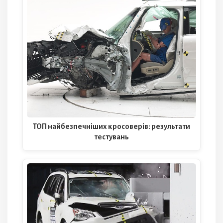
ТОП найбезпечніших кросоверів: результати
тестувань