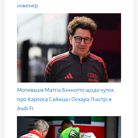
інженер
Мотивація Маттіа Біннотто щодо чуток
про Карлоса Сайнца і Оскара Піастрі в
Audi F1