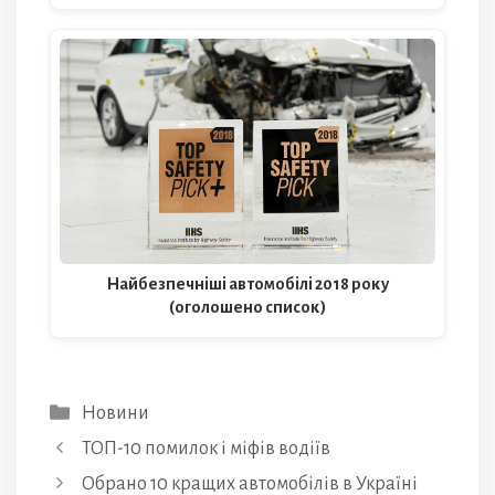
Найбезпечніші автомобілі 2018 року
(оголошено список)
Категорії
Новини
ТОП-10 помилок і міфів водіїв
Обрано 10 кращих автомобілів в Україні