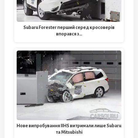
Subaru Forester перший серед кросоверів
впорався з…
Нове випробування IIHS витримали лише Subaru
та Mitsubishi