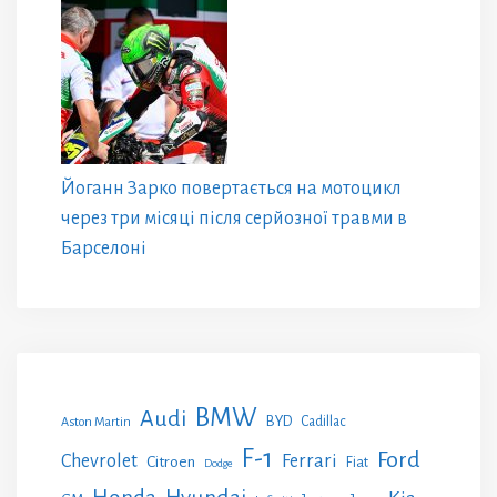
Йоганн Зарко повертається на мотоцикл
через три місяці після серйозної травми в
Барселоні
BMW
Audi
BYD
Cadillac
Aston Martin
F-1
Ford
Chevrolet
Ferrari
Citroen
Fiat
Dodge