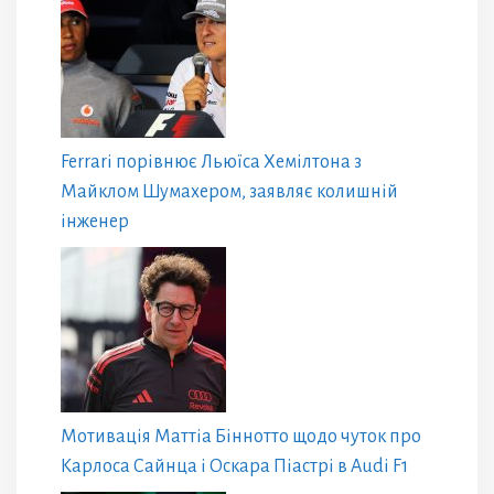
Ferrari порівнює Льюїса Хемілтона з
Майклом Шумахером, заявляє колишній
інженер
Мотивація Маттіа Біннотто щодо чуток про
Карлоса Сайнца і Оскара Піастрі в Audi F1