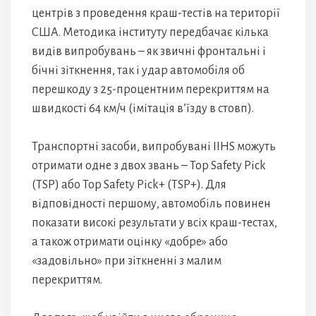
центрів з проведення краш-тестів на території
США. Методика інституту передбачає кілька
видів випробувань – як звичні фронтальні і
бічні зіткнення, так і удар автомобіля об
перешкоду з 25-процентним перекриттям на
швидкості 64 км/ч (імітація в’їзду в стовп).
Транспортні засоби, випробувані IIHS можуть
отримати одне з двох звань – Top Safety Pick
(TSP) або Top Safety Pick+ (TSP+). Для
відповідності першому, автомобіль повинен
показати високі результати у всіх краш-тестах,
а також отримати оцінку «добре» або
«задовільно» при зіткненні з малим
перекриттям.