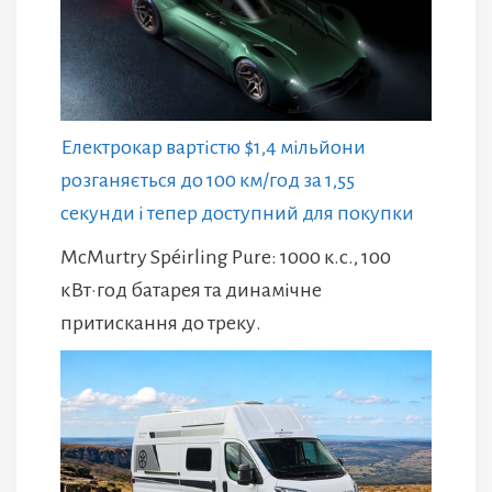
Електрокар вартістю $1,4 мільйони
розганяється до 100 км/год за 1,55
секунди і тепер доступний для покупки
McMurtry Spéirling Pure: 1000 к.с., 100
кВт·год батарея та динамічне
притискання до треку.