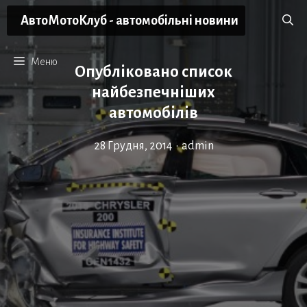
Перейти
АвтоМотоКлуб - автомобільні новини
до
вмісту
Меню
Опубліковано список
найбезпечніших
автомобілів
28 Грудня, 2014
•
admin