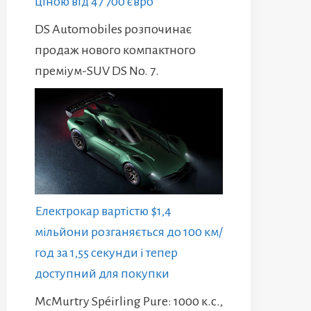
ціною від 47 700 євро
DS Automobiles розпочинає
продаж нового компактного
преміум-SUV DS No. 7.
Електрокар вартістю $1,4
мільйони розганяється до 100 км/
год за 1,55 секунди і тепер
доступний для покупки
McMurtry Spéirling Pure: 1000 к.с.,