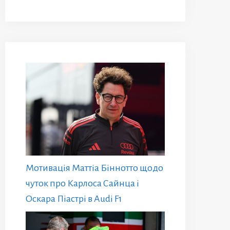
Мотивація Маттіа Біннотто щодо
чуток про Карлоса Сайнца і
Оскара Піастрі в Audi F1