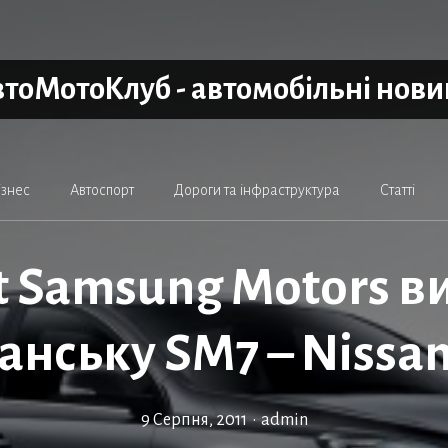
тоМотоКлуб - автомобільні нов
ізнес
Автоспорт
Дороги та інфраструктура
Статті
t Samsung Motors в
анську SM7 – Nissan
9 Серпня, 2011
•
admin