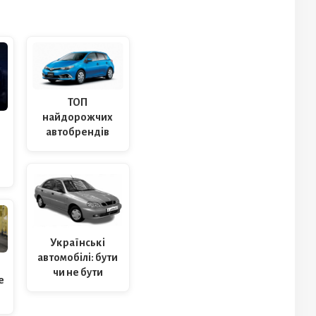
ТОП
найдорожчих
автобрендів
Українські
автомобілі: бути
чи не бути
е