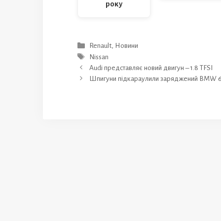
року
Категорії
Renault
,
Новини
Позначки
Nissan
Audi представляє новий двигун – 1.8 TFSI
Шпигуни підкараулили заряджений BMW 6