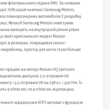
тики флагманського седана SM7. За словами
діє 70% акцій компанії Samsung Motors,
ок повнорозмірних автомобілів.У розробку
сяці, Renault Samsung Motors інвестував
Новинка виходить на внутрішній ринок рівно
оці своєї оригінальної моделі Nissan
иріс в розмірах, покращився салон і
и виробника, простір для колін стало більше
or працює на моторі Nissan VQ третього
варіантами двигунів: 2.5-літровим V6
менту і 3.5-літровим V6 на 258 к.с. і 330 Нм. Їх
ь 9 л/100 км і 10.4 л/100 км, відповідно.
тним 6-швидкісним КПП автомат з функцією