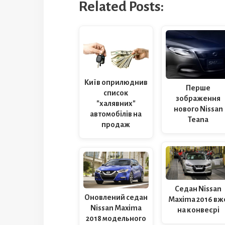
Related Posts:
Київ оприлюднив
Перше
список
зображення
"халявних"
нового Nissan
автомобілів на
Teana
продаж
Седан Nissan
Оновлений седан
Maxima 2016 вж
Nissan Maxima
на конвеєрі
2018 модельного