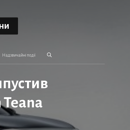
ини
Надзвичайні події
ипустив
 Teana