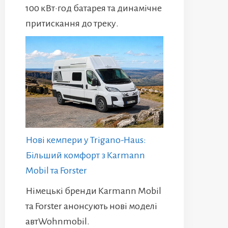
100 кВт·год батарея та динамічне
притискання до треку.
Нові кемпери у Trigano-Haus:
Більший комфорт з Karmann
Mobil та Forster
Німецькі бренди Karmann Mobil
та Forster анонсують нові моделі
автWohnmobil.