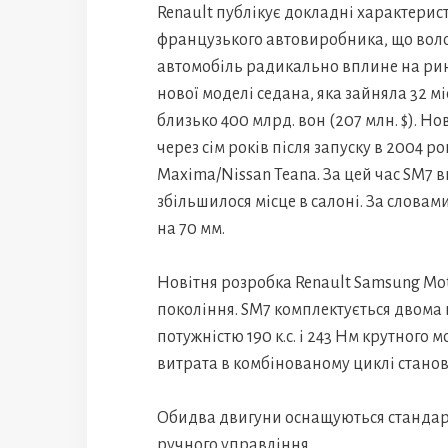
Renault публікує докладні характерис
французького автовиробника, що воло
автомобіль радикально вплине на рин
нової моделі седана, яка зайняла 32 мі
близько 400 млрд. вон (207 млн. $). 
через сім років після запуску в 2004 р
Maxima/Nissan Teana. За цей час SM7 в
збільшилося місце в салоні. За словам
на 70 мм.
Новітня розробка Renault Samsung Mot
покоління. SM7 комплектується двома 
потужністю 190 к.с. і 243 Нм крутного мо
витрата в комбінованому циклі становит
Обидва двигуни оснащуються стандар
ручного управління.