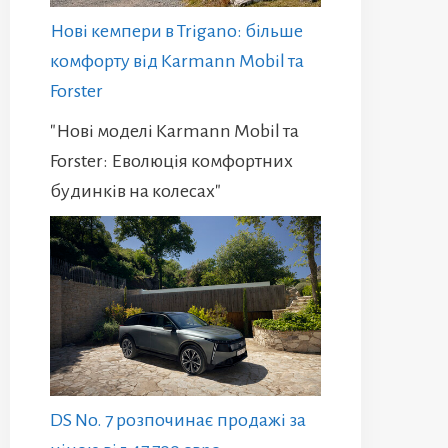
Нові кемпери в Trigano: більше
комфорту від Karmann Mobil та
Forster
"Нові моделі Karmann Mobil та
Forster: Еволюція комфортних
будинків на колесах"
DS No. 7 розпочинає продажі за